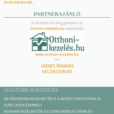
Önök kérdezték…
PARTNERAJÁNLÓ
A Kézilézer.hu Blog partnere az
Otthoni-kezelés.hu
webáruház.
www.otthoni-kezeles.hu
***
ÜZENET ÍRÁSÁHOZ
KATTINTSON IDE
LEGUTÓBBI BEJEGYZÉSEK
HATÉKONYAN KEZELHETŐK-E A KEZEK PORCKOPÁSA B-
CURE LÁGYLÉZERREL?
HOGYAN KEZELHETŐK AZ IZOM EREDETŰ NYAK ÉS