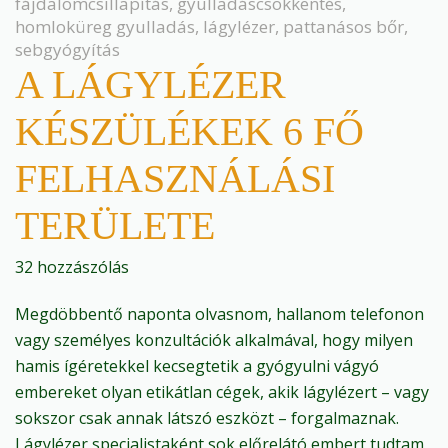
fájdalomcsillapítás
,
gyulladáscsökkentés
,
homloküreg gyulladás
,
lágylézer
,
pattanásos bőr
,
sebgyógyítás
A LÁGYLÉZER
KÉSZÜLÉKEK 6 FŐ
FELHASZNÁLÁSI
TERÜLETE
32 hozzászólás
Megdöbbentő naponta olvasnom, hallanom telefonon
vagy személyes konzultációk alkalmával, hogy milyen
hamis ígéretekkel kecsegtetik a gyógyulni vágyó
embereket olyan etikátlan cégek, akik lágylézert – vagy
sokszor csak annak látszó eszközt – forgalmaznak.
Lágylézer specialistaként sok előrelátó embert tudtam