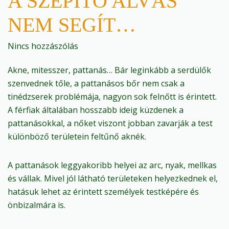
A SZÉPÍTŐ ALVÁS
NEM SEGÍT…
Nincs hozzászólás
Akne, mitesszer, pattanás… Bár leginkább a serdülők
szenvednek tőle, a pattanásos bőr nem csak a
tinédzserek problémája, nagyon sok felnőtt is érintett.
A férfiak általában hosszabb ideig küzdenek a
pattanásokkal, a nőket viszont jobban zavarják a test
különböző területein feltűnő aknék.
A pattanások leggyakoribb helyei az arc, nyak, mellkas
és vállak. Mivel jól látható területeken helyezkednek el,
hatásuk lehet az érintett személyek testképére és
önbizalmára is.