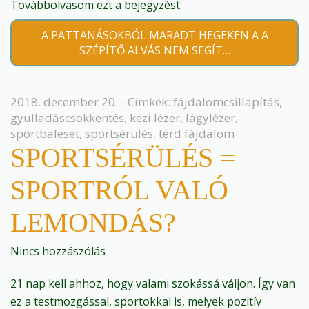
Továbbolvasom ezt a bejegyzést:
A PATTANÁSOKBÓL MARADT HEGEKEN A A
SZÉPÍTŐ ALVÁS NEM SEGÍT…
2018. december 20. - Címkék:
fájdalomcsillapítás
,
gyulladáscsökkentés
,
kézi lézer
,
lágylézer
,
sportbaleset
,
sportsérülés
,
térd fájdalom
SPORTSÉRÜLÉS =
SPORTRÓL VALÓ
LEMONDÁS?
Nincs hozzászólás
21 nap kell ahhoz, hogy valami szokássá váljon. Így van
ez a testmozgással, sportokkal is, melyek pozitív