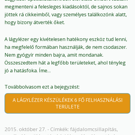
megmenteni a felesleges kiadásoktól, de sajnos sokan
jöttek rá cikkeimből, vagy személyes találkozónk alatt,
hogy bizony átverték őket.
A lágylézer egy kivételesen hatékony eszköz tud lenni,
ha megfelelő formában használják, de nem csodaszer.
Nem gyógyír minden bajra, amit mondanak.
Összeszedtem hát a legfőbb területeket, ahol tényleg
jó a hatásfoka. Íme…
Továbbolvasom ezt a bejegyzést:
A LÁGYLÉZER KÉSZÜLÉKEK 6 FŐ FELHASZNÁLÁSI
TERÜLETE
2015. október 27. - Címkék:
fájdalomcsillapítás
,