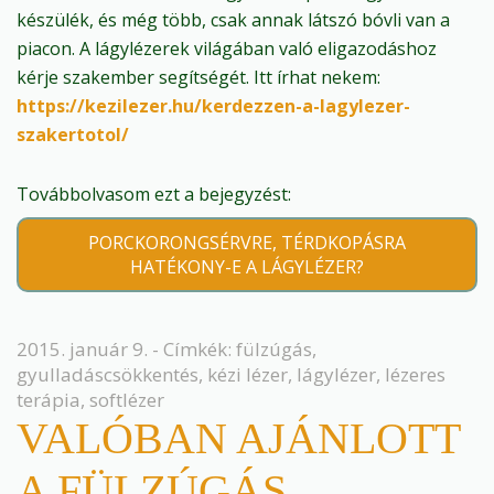
készülék, és még több, csak annak látszó bóvli van a
piacon. A lágylézerek világában való eligazodáshoz
kérje szakember segítségét. Itt írhat nekem:
https://kezilezer.hu/kerdezzen-a-lagylezer-
szakertotol/
Továbbolvasom ezt a bejegyzést:
PORCKORONGSÉRVRE, TÉRDKOPÁSRA
HATÉKONY-E A LÁGYLÉZER?
2015. január 9. - Címkék:
fülzúgás
,
gyulladáscsökkentés
,
kézi lézer
,
lágylézer
,
lézeres
terápia
,
softlézer
VALÓBAN AJÁNLOTT
A FÜLZÚGÁS