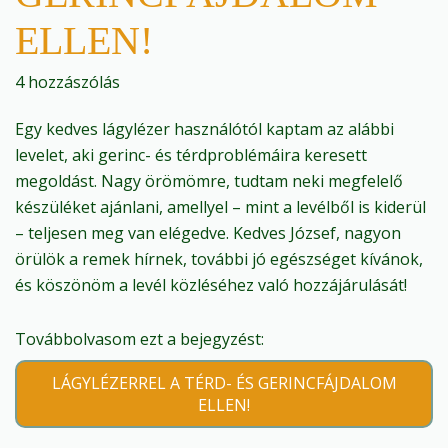
ELLEN!
4 hozzászólás
Egy kedves lágylézer használótól kaptam az alábbi
levelet, aki gerinc- és térdproblémáira keresett
megoldást. Nagy örömömre, tudtam neki megfelelő
készüléket ajánlani, amellyel – mint a levélből is kiderül
– teljesen meg van elégedve. Kedves József, nagyon
örülök a remek hírnek, további jó egészséget kívánok,
és köszönöm a levél közléséhez való hozzájárulását!
Továbbolvasom ezt a bejegyzést:
LÁGYLÉZERREL A TÉRD- ÉS GERINCFÁJDALOM
ELLEN!