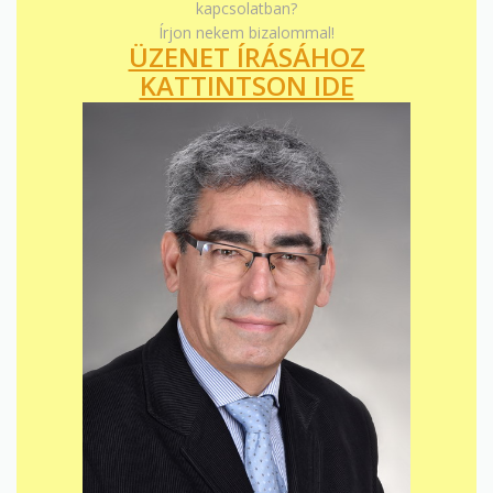
kapcsolatban?
Írjon nekem bizalommal!
ÜZENET ÍRÁSÁHOZ
KATTINTSON IDE