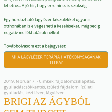
lehetne… A jó hír, hogy erre nincs is szükség…
Egy hordozható lágylézer készülékkel ugyanis
otthonában is elvégezheti a kezeléseket, mégpedig
negatív mellékhatások nélkül.
Továbbolvasom ezt a bejegyzést:
MI A LÁGYLÉZER TERÁPIA HATÉKONYSÁGÁNAK
TITKA?
2019. február 7. - Címkék:
fájdalomcsillapítás
,
gyulladáscsökkentés
,
ízületi fájdalom
,
ízületi
gyulladás
,
kézi lézer
,
lágylézer
BRIGI AZ ÁGYBÓL