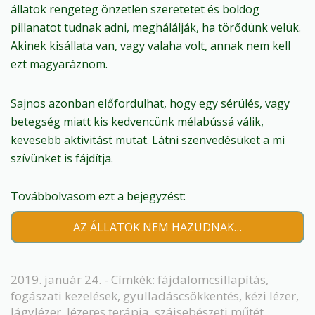
állatok rengeteg önzetlen szeretetet és boldog
pillanatot tudnak adni, meghálálják, ha törődünk velük.
Akinek kisállata van, vagy valaha volt, annak nem kell
ezt magyaráznom.
Sajnos azonban előfordulhat, hogy egy sérülés, vagy
betegség miatt kis kedvencünk mélabússá válik,
kevesebb aktivitást mutat. Látni szenvedésüket a mi
szívünket is fájdítja.
Továbbolvasom ezt a bejegyzést:
AZ ÁLLATOK NEM HAZUDNAK…
2019. január 24. - Címkék:
fájdalomcsillapítás
,
fogászati kezelések
,
gyulladáscsökkentés
,
kézi lézer
,
lágylézer
,
lézeres terápia
,
szájsebészeti műtét