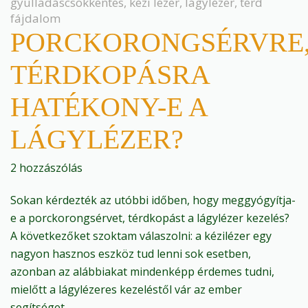
gyulladáscsökkentés
,
kézi lézer
,
lágylézer
,
térd
fájdalom
PORCKORONGSÉRVRE
TÉRDKOPÁSRA
HATÉKONY-E A
LÁGYLÉZER?
2 hozzászólás
Sokan kérdezték az utóbbi időben, hogy meggyógyítja-
e a porckorongsérvet, térdkopást a lágylézer kezelés?
A következőket szoktam válaszolni: a kézilézer egy
nagyon hasznos eszköz tud lenni sok esetben,
azonban az alábbiakat mindenképp érdemes tudni,
mielőtt a lágylézeres kezeléstől vár az ember
segítséget.