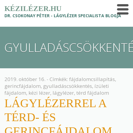
KÉZILÉZER.HU
DR. CSOKONAY PÉTER - LÁGYLÉZER SPECIALISTA BLOGJA
GYULLADÁSCSÖKKENT
2019. október 16. - Címkék:
fájdalomcsillapítás
,
gerincfájdalom
,
gyulladáscsökkentés
,
ízületi
fájdalom
,
kézi lézer
,
lágylézer
,
térd fájdalom
LÁGYLÉZERREL A
TÉRD- ÉS
GERINCFÁJDALOM