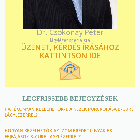
Dr. Csokonay Péter
lágylézer specialista
ÜZENET, KÉRDÉS ÍRÁSÁHOZ
KATTINTSON IDE
LEGFRISSEBB BEJEGYZÉSEK
HATÉKONYAN KEZELHETŐK-E A KEZEK PORCKOPÁSA B-CURE
LÁGYLÉZERREL?
HOGYAN KEZELHETŐK AZ IZOM EREDETŰ NYAK ÉS
FEJFÁJÁSOK B-CURE LÁGYLÉZERREL?