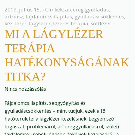
2019. július 15. - Címkék:
arcüreg gyulladás
,
artritisz
,
fájdalomcsillapítás
,
gyulladáscsökkentés
,
kézi lézer
,
lágylézer
,
lézeres terápia
,
softlézer
MI A LÁGYLÉZER
TERÁPIA
HATÉKONYSÁGÁNAK
TITKA?
Nincs hozzászólás
Fájdalomcsillapítás, sebgyógyítás és
gyulladáscsökkentés – mint tudjuk, ezek a fő
hatóterületei a lágylézer kezelésnek. Legyen szó
fogászati problémáról, arcüreggyulladásról, ízületi
fájdalomról, sebek, égések, fekélyek kezeléséről, a