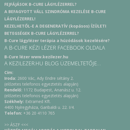
FEJFÁJÁSOK B-CURE LÁGYLÉZERREL?
A BEFAGYOTT VÁLL SZINDRÓMA KEZELÉSE B-CURE
LÁGYLÉZERREL!
KEZELHETŐL-E A DEGENERATÍV (kopásos) ÍZÜLETI
BETEGSÉGEK B-CURE LÁGYLÉZERREL?
B-Cure lágylézer terápia a húzódások kezelésére?
A B-CURE KÉZI LÉZER FACEBOOK OLDALA
B-Cure lézer www.kezilezer.hu
A KEZILEZER.HU BLOG ÜZEMELTETŐJE…
Cím:
Iroda:
2600 Vác, Ady Endre sétány 2.
(előzetes telefonos egyeztetés alapján)
Rendelő:
1172 Budapest, Ananász u. 12.
(előzetes telefonos egyeztetés alapján)
Székhely:
Extramed Kft.
4400 Nyíregyháza, Garibaldi u. 22. I/4.
Telefon:
+36 20 4110 765
>> ÁSZF <<<