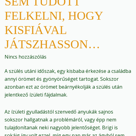
SEM TUDOTT
FELKELNI, HOGY
KISFIÁVAL
JÁTSZHASSON…
Nincs hozzászólás
A szülés utáni időszak, egy kisbaba érkezése a családba
annyi örömet és gyönyörűséget tartogat. Sokszor
azonban ezt az örömet beárnyékolják a szülés után
jelentkező ízületi fájdalmak.
Az ízületi gyulladástól szenvedő anyukák sajnos
sokszor hallgatnak a problémáról, vagy épp nem
tulajdonítanak neki nagyobb jelentőséget. Brigi is
sokáig így volt ezzel, míg egy nap már az ágyból sem