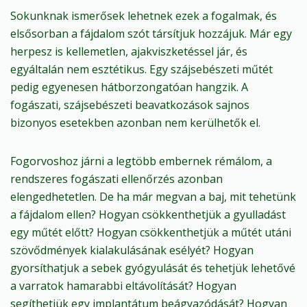
Sokunknak ismerősek lehetnek ezek a fogalmak, és
elsősorban a fájdalom szót társítjuk hozzájuk. Már egy
herpesz is kellemetlen, ajakviszketéssel jár, és
egyáltalán nem esztétikus. Egy szájsebészeti műtét
pedig egyenesen hátborzongatóan hangzik. A
fogászati, szájsebészeti beavatkozások sajnos
bizonyos esetekben azonban nem kerülhetők el.
Fogorvoshoz járni a legtöbb embernek rémálom, a
rendszeres fogászati ellenőrzés azonban
elengedhetetlen. De ha már megvan a baj, mit tehetünk
a fájdalom ellen? Hogyan csökkenthetjük a gyulladást
egy műtét előtt? Hogyan csökkenthetjük a műtét utáni
szövődmények kialakulásának esélyét? Hogyan
gyorsíthatjuk a sebek gyógyulását és tehetjük lehetővé
a varratok hamarabbi eltávolítását? Hogyan
segíthetjük egy implantátum beágyazódását? Hogyan