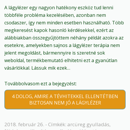
A lágylézer egy nagyon hatékony eszköz tud lenni
többféle probléma kezelésében, azonban nem
csodaszer, így nem minden esetben használható. Több
megkeresést kapok hasonló kérdésekkel, ezért az
alábbiakban összegyűjtöttem néhány példát azokra az
esetekre, amelyekben sajnos a lágylézer terápia nem
jelent megoldást, bármennyire is szeretné sok
weboldal, termékbemutató elhitetni ezt a gyanútlan
vásárlókkal. Lássuk mik ezek…
Továbbolvasom ezt a bejegyzést:
4 DOLOG, AMIRE A TÉVHITEKKEL ELLENTÉTBEN
BIZTOSAN NEM JÓ A LÁGYLÉZER
2018. február 26. - Címkék:
arcüreg gyulladás
,