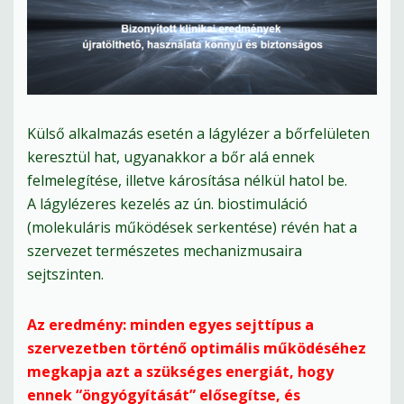
Külső alkalmazás esetén a lágylézer a bőrfelületen
keresztül hat, ugyanakkor a bőr alá ennek
felmelegítése, illetve károsítása nélkül hatol be.
A lágylézeres kezelés az ún. biostimuláció
(molekuláris működések serkentése) révén hat a
szervezet természetes mechanizmusaira
sejtszinten.
Az eredmény: minden egyes sejttípus a
szervezetben történő optimális működéséhez
megkapja azt a szükséges energiát, hogy
ennek “öngyógyítását” elősegítse, és