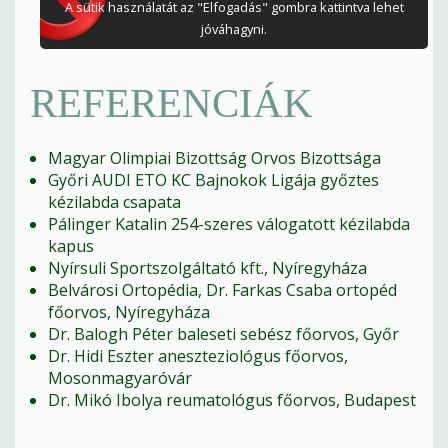
A sütik használatát az "Elfogadás" gombra kattintva lehet
jóváhagyni.
REFERENCIÁK
Magyar Olimpiai Bizottság Orvos Bizottsága
Győri AUDI ETO KC Bajnokok Ligája győztes
kézilabda csapata
Pálinger Katalin 254-szeres válogatott kézilabda
kapus
Nyírsuli Sportszolgáltató kft., Nyíregyháza
Belvárosi Ortopédia, Dr. Farkas Csaba ortopéd
főorvos, Nyíregyháza
Dr. Balogh Péter baleseti sebész főorvos, Győr
Dr. Hidi Eszter aneszteziológus főorvos,
Mosonmagyaróvár
Dr. Mikó Ibolya reumatológus főorvos, Budapest