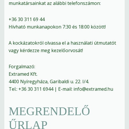
munkatársainkat az alábbi telefonszámon:
+36 30 311 69 44
Hívható munkanapokon 7:30 és 18:00 között!
A kockázatokról olvassa el a használati útmutatót
vagy kérdezze meg kezelőorvosát!
Forgalmazó:
Extramed Kft.
4400 Nyíregyháza, Garibaldi u. 22. I/4.
Tel.: +36 30 311 6944 | E-mail:
info@extramed.hu
MEGRENDELŐ
ŰRLAP