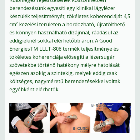
berendezésünk egyesíti egy klinikai lágylézer
készülék teljesítményét, tökéletes koherenciáját 4,5
cm² kezelési területen a hordozható, újratölthető
és könnyen használható dizájnnal, ráadásul az
eddigieknél sokkal elérhetőbb áron. A Good
EnergiesTM LLLT-808 termék teljesítménye és
tökéletes koherenciája elősegíti a lézersugár
szövetekbe történő hatékony mélyre hatolását
egészen azokig a szintekig, melyek eddig csak
költséges, nagyméretű berendezésekkel voltak
egyébként elérhetők.