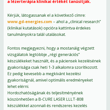
a lézerterápia klinikai értékét tanúsítják.
Kérjük, látogassanak el a következő címre:
www.gd-energies.com
– ahol a „clinical research”
(klinikai kutatások) opcióra kattintva érdekes
tanulmányokra talál utalásokat.
Fontos megjegyezni, hogy a mostanáig végzett
vizsgálatok legtöbbje „régi generációs”
készülékeket használt, és a páciensek kezelésének
gyakorisága csak heti 1-3 alkalomra szorítkozott.
Ez pedig kevesebb a megkívánt kezelési
gyakoriságnál, amivel optimális eredményeket
lehet elérni.
Hordozhatóságának és teljesítményének
köszönhetően a B-CURE LASER LLLT-808
készülékkel azonnali és rendszeres kezelés