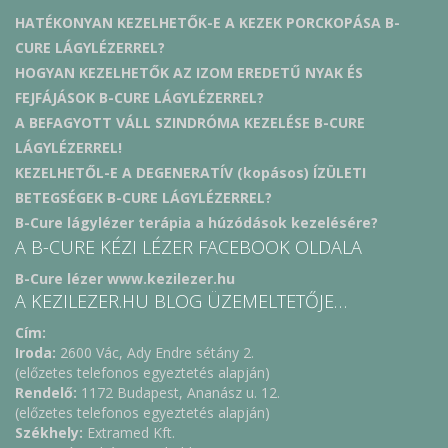
HATÉKONYAN KEZELHETŐK-E A KEZEK PORCKOPÁSA B-
CURE LÁGYLÉZERREL?
HOGYAN KEZELHETŐK AZ IZOM EREDETŰ NYAK ÉS
FEJFÁJÁSOK B-CURE LÁGYLÉZERREL?
A BEFAGYOTT VÁLL SZINDRÓMA KEZELÉSE B-CURE
LÁGYLÉZERREL!
KEZELHETŐL-E A DEGENERATÍV (kopásos) ÍZÜLETI
BETEGSÉGEK B-CURE LÁGYLÉZERREL?
B-Cure lágylézer terápia a húzódások kezelésére?
A B-CURE KÉZI LÉZER FACEBOOK OLDALA
B-Cure lézer www.kezilezer.hu
A KEZILEZER.HU BLOG ÜZEMELTETŐJE…
Cím:
Iroda:
2600 Vác, Ady Endre sétány 2.
(előzetes telefonos egyeztetés alapján)
Rendelő:
1172 Budapest, Ananász u. 12.
(előzetes telefonos egyeztetés alapján)
Székhely:
Extramed Kft.