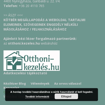
4400 Nyíregyháza, Garibaldi u. 22. I/4.
Telefon:
+36 20 4110 765
>> ÁSZF <<<
KÖTBÉR MEGÁLLAPODÁS A WEBOLDAL TARTALMI
ELEMEINEK, SZÖVEGEINEK ENGEDÉLY NÉLKÜLI
MÁSOLÁSÁHOZ / FELHASZNÁLÁSÁHOZ
Ajánlott kézi lézer forgalmazó partnerünk:
az
otthoni.kezeles.hu
webáruház
Adatkezelési tájékoztató
Kézilézer Blog
Vélemények
Az orvos válaszol
Kapcsolat
Copyright © 2026 Minden jog fenntartva!
A honlap további használatához a sütik használatát el kell fogadni.
Websiker Weboldal Csomag - Richard27.hu Kft.
Elfogad
További információ