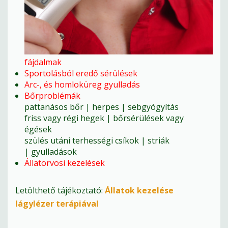
fájdalmak
Sportolásból eredő sérülések
Arc-, és homloküreg gyulladás
Bőrproblémák
pattanásos bőr | herpes | sebgyógyítás
friss vagy régi hegek | bőrsérülések vagy
égések
szülés utáni terhességi csíkok | striák
| gyulladások
Állatorvosi kezelések
Letölthető tájékoztató:
Állatok kezelése
lágylézer terápiával