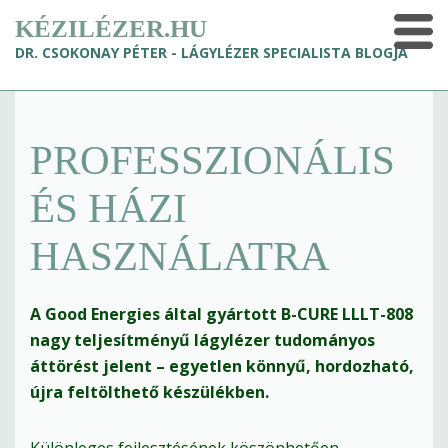
KÉZILÉZER.HU
DR. CSOKONAY PÉTER - LÁGYLÉZER SPECIALISTA BLOGJA
PROFESSZIONÁLIS
ÉS HÁZI
HASZNÁLATRA
A Good Energies által gyártott B-CURE LLLT-808
nagy teljesítményű lágylézer tudományos
áttörést jelent – egyetlen könnyű, hordozható,
újra feltölthető készülékben.
Különleges fejlesztésének köszönhetően