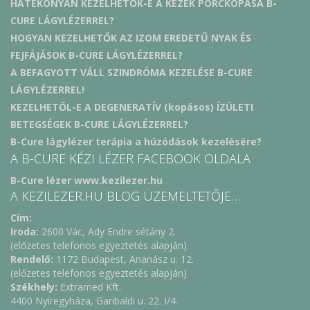
HATÉKONYAN KEZELHETŐK-E A KEZEK PORCKOPÁSA B-
CURE LÁGYLÉZERREL?
HOGYAN KEZELHETŐK AZ IZOM EREDETŰ NYAK ÉS
FEJFÁJÁSOK B-CURE LÁGYLÉZERREL?
A BEFAGYOTT VÁLL SZINDRÓMA KEZELÉSE B-CURE
LÁGYLÉZERREL!
KEZELHETŐL-E A DEGENERATÍV (kopásos) ÍZÜLETI
BETEGSÉGEK B-CURE LÁGYLÉZERREL?
B-Cure lágylézer terápia a húzódások kezelésére?
A B-CURE KÉZI LÉZER FACEBOOK OLDALA
B-Cure lézer www.kezilezer.hu
A KEZILEZER.HU BLOG ÜZEMELTETŐJE…
Cím:
Iroda:
2600 Vác, Ady Endre sétány 2.
(előzetes telefonos egyeztetés alapján)
Rendelő:
1172 Budapest, Ananász u. 12.
(előzetes telefonos egyeztetés alapján)
Székhely:
Extramed Kft.
4400 Nyíregyháza, Garibaldi u. 22. I/4.