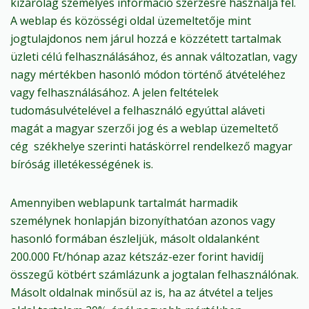
kizárólag személyes információ szerzésre használja fel.
A weblap és közösségi oldal üzemeltetője mint
jogtulajdonos nem járul hozzá e közzétett tartalmak
üzleti célú felhasználásához, és annak változatlan, vagy
nagy mértékben hasonló módon történő átvételéhez
vagy felhasználásához. A jelen feltételek
tudomásulvételével a felhasználó egyúttal aláveti
magát a magyar szerzői jog és a weblap üzemeltető
cég székhelye szerinti hatáskörrel rendelkező magyar
bíróság illetékességének is.
Amennyiben weblapunk tartalmát harmadik
személynek honlapján bizonyíthatóan azonos vagy
hasonló formában észleljük, másolt oldalanként
200.000 Ft/hónap azaz kétszáz-ezer forint havidíj
összegű kötbért számlázunk a jogtalan felhasználónak.
Másolt oldalnak minősül az is, ha az átvétel a teljes