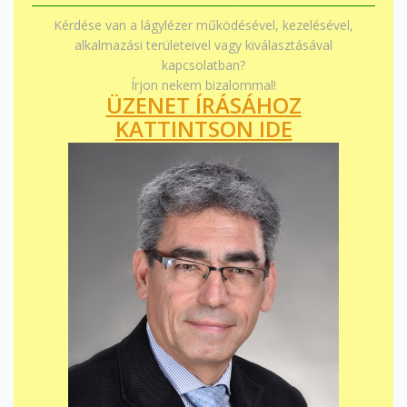
Kérdése van a lágylézer működésével, kezelésével,
alkalmazási területeivel vagy kiválasztásával
kapcsolatban?
Írjon nekem bizalommal!
ÜZENET ÍRÁSÁHOZ
KATTINTSON IDE