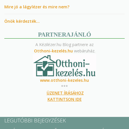
Mire jó a lágylézer és mire nem?
Önök kérdezték…
PARTNERAJÁNLÓ
A Kézilézer.hu Blog partnere az
Otthoni-kezelés.hu
webáruház.
www.otthoni-kezeles.hu
***
ÜZENET ÍRÁSÁHOZ
KATTINTSON IDE
LEGUTÓBBI BEJEGYZÉSEK