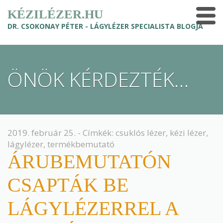
KÉZILÉZER.HU
DR. CSOKONAY PÉTER - LÁGYLÉZER SPECIALISTA BLOGJA
ÖNÖK KÉRDEZTÉK…
2019. február 25. - Címkék:
csuklós lézer
,
kézi lézer
,
lágylézer
,
termékbemutató
ÁRUBEMUTATÓN
CSAPTÁK BE
LÁGYLÉZERREL A