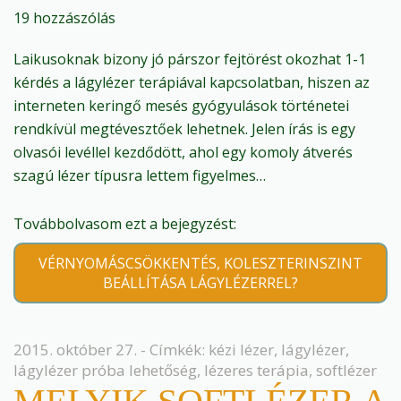
19 hozzászólás
Laikusoknak bizony jó párszor fejtörést okozhat 1-1
kérdés a lágylézer terápiával kapcsolatban, hiszen az
interneten keringő mesés gyógyulások történetei
rendkívül megtévesztőek lehetnek. Jelen írás is egy
olvasói levéllel kezdődött, ahol egy komoly átverés
szagú lézer típusra lettem figyelmes…
Továbbolvasom ezt a bejegyzést:
VÉRNYOMÁSCSÖKKENTÉS, KOLESZTERINSZINT
BEÁLLÍTÁSA LÁGYLÉZERREL?
2015. október 27. - Címkék:
kézi lézer
,
lágylézer
,
lágylézer próba lehetőség
,
lézeres terápia
,
softlézer