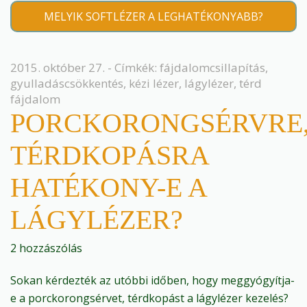
MELYIK SOFTLÉZER A LEGHATÉKONYABB?
2015. október 27. - Címkék:
fájdalomcsillapítás
,
gyulladáscsökkentés
,
kézi lézer
,
lágylézer
,
térd
fájdalom
PORCKORONGSÉRVRE
TÉRDKOPÁSRA
HATÉKONY-E A
LÁGYLÉZER?
2 hozzászólás
Sokan kérdezték az utóbbi időben, hogy meggyógyítja-
e a porckorongsérvet, térdkopást a lágylézer kezelés?