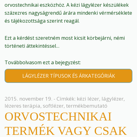
orvostechnikai eszközhöz. A kézi lágylézer készülékek
százezres nagyságrendű árára mindenki vérmérséklete
és tájékozottsága szerint reagál.
Ezt a kérdést szeretném most kicsit körbejárni, némi
történeti áttekintéssel…
Továbbolvasom ezt a bejegyzést:
LÁGYLÉZER TÍPUSOK ÉS ÁRKATEGÓRIÁK
2015. november 19. - Címkék:
kézi lézer
,
lágylézer
,
lézeres terápia
,
softlézer
,
termékbemutató
ORVOSTECHNIKAI
TERMÉK VAGY CSAK