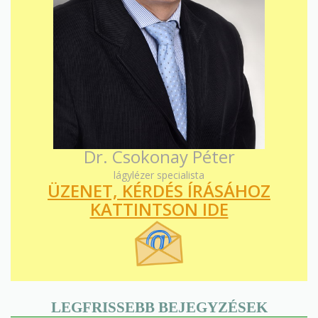
Dr. Csokonay Péter
lágylézer specialista
ÜZENET, KÉRDÉS ÍRÁSÁHOZ
KATTINTSON IDE
LEGFRISSEBB BEJEGYZÉSEK