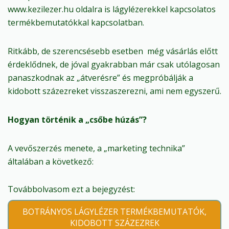
www.kezilezer.hu oldalra is lágylézerekkel kapcsolatos
termékbemutatókkal kapcsolatban.
Ritkább, de szerencsésebb esetben még vásárlás előtt
érdeklődnek, de jóval gyakrabban már csak utólagosan
panaszkodnak az „átverésre” és megpróbálják a
kidobott százezreket visszaszerezni, ami nem egyszerű.
Hogyan történik a „csőbe húzás”?
A vevőszerzés menete, a „marketing technika”
általában a következő:
Továbbolvasom ezt a bejegyzést:
BOTRÁNYOS LÁGYLÉZER TERMÉKBEMUTATÓK,
KIDOBOTT SZÁZEZREK