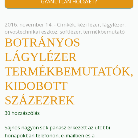
GYANÚTLAN HÖLGYET?
2016. november 14. - Címkék:
kézi lézer
,
lágylézer
,
orvostechnikai eszköz
,
softlézer
,
termékbemutató
BOTRÁNYOS
LÁGYLÉZER
TERMÉKBEMUTATÓK,
KIDOBOTT
SZÁZEZREK
30 hozzászólás
Sajnos nagyon sok panasz érkezett az utóbbi
hónapokban telefonon, e-mailben és a