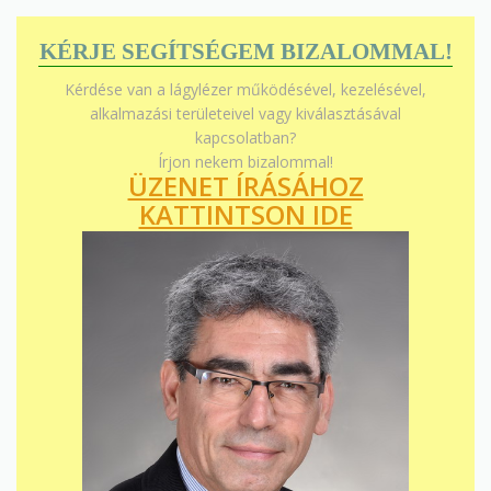
KÉRJE SEGÍTSÉGEM BIZALOMMAL!
Kérdése van a lágylézer működésével, kezelésével,
alkalmazási területeivel vagy kiválasztásával
kapcsolatban?
Írjon nekem bizalommal!
ÜZENET ÍRÁSÁHOZ
KATTINTSON IDE