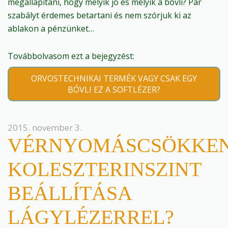
megállapítani, hogy melyik jó és melyik a bóvli? Pár
szabályt érdemes betartani és nem szórjuk ki az
ablakon a pénzünket…
Továbbolvasom ezt a bejegyzést:
ORVOSTECHNIKAI TERMÉK VAGY CSAK EGY
BÓVLI EZ A SOFTLÉZER?
2015. november 3.
VÉRNYOMÁSCSÖKKEN
KOLESZTERINSZINT
BEÁLLÍTÁSA
LÁGYLÉZERREL?