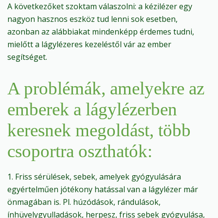
A következőket szoktam válaszolni: a kézilézer egy
nagyon hasznos eszköz tud lenni sok esetben,
azonban az alábbiakat mindenképp érdemes tudni,
mielőtt a lágylézeres kezeléstől vár az ember
segítséget.
A problémák, amelyekre az
emberek a lágylézerben
keresnek megoldást, több
csoportra oszthatók:
1. Friss sérülések, sebek, amelyek gyógyulására
egyértelműen jótékony hatással van a lágylézer már
önmagában is. Pl. húzódások, rándulások,
ínhüvelygyulladások, herpesz, friss sebek gyógyulása,