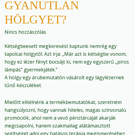
GYANÚTLAN
HÖLGYET?
Nincs hozzászólás
Kétségbeesett megkeresést kaptunk nemrég egy
tapolcai hölgytől. Azt írja: „Már azt is kétségbe vonom,
hogy ez lézer fényt bocsájt ki, nem egy egyszerű „piros
lámpás” gyermekjáték.”
A hölgy egy árubemutatón vásárolt egy lágylézernek
tűnő készüléket.
Mielőtt elítélnénk a termékbemutatókat, szeretném
hangsúlyozni, hogy vannak hiteles, magas színvonalú
promóciók, ahol nem a vevő pénztárcáját akarják
megcsapolni, hanem szakmailag alátámasztott
segítséget adni egy hatásos terápia megismeréséhez.