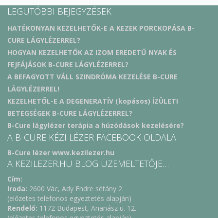
LEGUTÓBBI BEJEGYZÉSEK
HATÉKONYAN KEZELHETŐK-E A KEZEK PORCKOPÁSA B-
CURE LÁGYLÉZERREL?
HOGYAN KEZELHETŐK AZ IZOM EREDETŰ NYAK ÉS
FEJFÁJÁSOK B-CURE LÁGYLÉZERREL?
A BEFAGYOTT VÁLL SZINDRÓMA KEZELÉSE B-CURE
LÁGYLÉZERREL!
KEZELHETŐL-E A DEGENERATÍV (kopásos) ÍZÜLETI
BETEGSÉGEK B-CURE LÁGYLÉZERREL?
B-Cure lágylézer terápia a húzódások kezelésére?
A B-CURE KÉZI LÉZER FACEBOOK OLDALA
B-Cure lézer www.kezilezer.hu
A KEZILEZER.HU BLOG ÜZEMELTETŐJE…
Cím:
Iroda:
2600 Vác, Ady Endre sétány 2.
(előzetes telefonos egyeztetés alapján)
Rendelő:
1172 Budapest, Ananász u. 12.
(előzetes telefonos egyeztetés alapján)