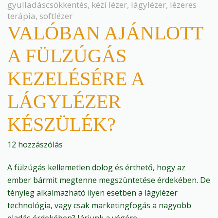
gyulladáscsökkentés
,
kézi lézer
,
lágylézer
,
lézeres
terápia
,
softlézer
VALÓBAN AJÁNLOTT
A FÜLZÚGÁS
KEZELÉSÉRE A
LÁGYLÉZER
KÉSZÜLÉK?
12 hozzászólás
A fülzúgás kellemetlen dolog és érthető, hogy az
ember bármit megtenne megszüntetése érdekében. De
tényleg alkalmazható ilyen esetben a lágylézer
technológia, vagy csak marketingfogás a nagyobb
eladás érdekében? Járjunk a végére…