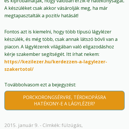
és kipróbálhatják, hogy valóban érzik-e hatékonyságát.
A készüléket csak akkor vásárolják meg, ha már
megtapasztalták a pozitív hatását!
Fontos azt is kiemelni, hogy több típusú lágylézer
készülék, és még több, csak annak látszó bóvli van a
piacon. A lágylézerek világában való eligazodáshoz
kérje szakember segítségét. Itt írhat nekem:
https://kezilezer.hu/kerdezzen-a-lagylezer-
szakertotol/
Továbbolvasom ezt a bejegyzést:
PORCKORONGSÉRVRE, TÉRDKOPÁSRA
HATÉKONY-E A LÁGYLÉZER?
2015. január 9. - Címkék:
fülzúgás
,