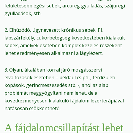
felületesebb égési sebek, arcüreg gyulladás, szájüregi
gyulladások, stb.
2. Elhúzódó, úgynevezett krónikus sebek. Pl.
lábszárfekély, cukorbetegség következtében kialakult
sebek, amelyek esetében komplex kezelés részeként
lehet eredményesen alkalmazni a lágylézert.
3. Olyan, általában korral járó mozgásszervi
elváltozások esetében – például csípő-, térdízületi
kopások, gerincmeszesedés stb. -, ahol az alap
problémát meggyógyítani nem lehet, de a
következményesen kialakuló fájdalom lézerterápiával
hatásosan csökkenthető.
A fájdalomcsillapítást lehet