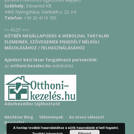
Székhely:
Extramed Kft.
4400 Nyíregyháza, Garibaldi u. 22. I/4.
Telefon:
+36 20 4110 765
>> ÁSZF <<<
KÖTBÉR MEGÁLLAPODÁS A WEBOLDAL TARTALMI
ELEMEINEK, SZÖVEGEINEK ENGEDÉLY NÉLKÜLI
MÁSOLÁSÁHOZ / FELHASZNÁLÁSÁHOZ
Ajánlott kézi lézer forgalmazó partnerünk:
az
otthoni.kezeles.hu
webáruház
Adatkezelési tájékoztató
Kézilézer Blog
Vélemények
Az orvos válaszol
Kapcsolat
Copyright © 2026 Minden jog fenntartva!
A honlap további használatához a sütik használatát el kell fogadni.
Elfogad
Websiker Weboldal Csomag - Richard27.hu Kft.
További információ