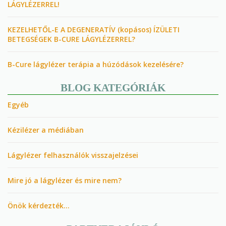
LÁGYLÉZERREL!
KEZELHETŐL-E A DEGENERATÍV (kopásos) ÍZÜLETI
BETEGSÉGEK B-CURE LÁGYLÉZERREL?
B-Cure lágylézer terápia a húzódások kezelésére?
BLOG KATEGÓRIÁK
Egyéb
Kézilézer a médiában
Lágylézer felhasználók visszajelzései
Mire jó a lágylézer és mire nem?
Önök kérdezték…