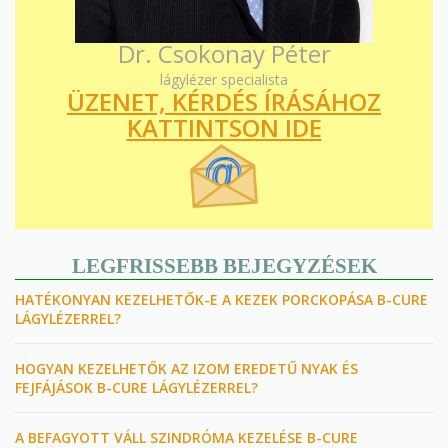
Dr. Csokonay Péter
lágylézer specialista
ÜZENET, KÉRDÉS ÍRÁSÁHOZ
KATTINTSON IDE
LEGFRISSEBB BEJEGYZÉSEK
HATÉKONYAN KEZELHETŐK-E A KEZEK PORCKOPÁSA B-CURE
LÁGYLÉZERREL?
HOGYAN KEZELHETŐK AZ IZOM EREDETŰ NYAK ÉS
FEJFÁJÁSOK B-CURE LÁGYLÉZERREL?
A BEFAGYOTT VÁLL SZINDRÓMA KEZELÉSE B-CURE