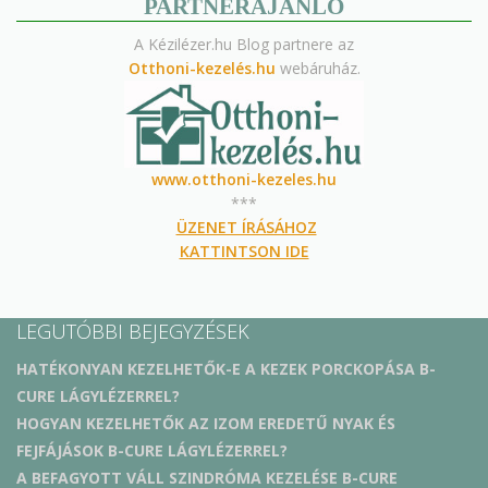
PARTNERAJÁNLÓ
A Kézilézer.hu Blog partnere az
Otthoni-kezelés.hu
webáruház.
www.otthoni-kezeles.hu
***
ÜZENET ÍRÁSÁHOZ
KATTINTSON IDE
LEGUTÓBBI BEJEGYZÉSEK
HATÉKONYAN KEZELHETŐK-E A KEZEK PORCKOPÁSA B-
CURE LÁGYLÉZERREL?
HOGYAN KEZELHETŐK AZ IZOM EREDETŰ NYAK ÉS
FEJFÁJÁSOK B-CURE LÁGYLÉZERREL?
A BEFAGYOTT VÁLL SZINDRÓMA KEZELÉSE B-CURE