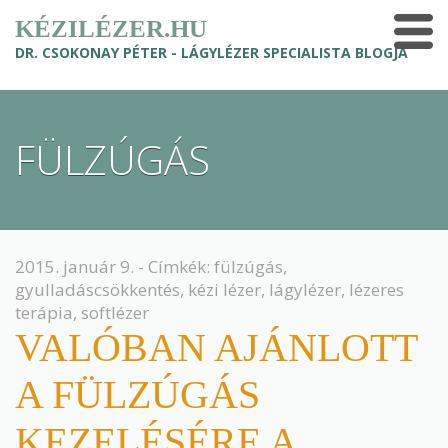
KÉZILÉZER.HU
DR. CSOKONAY PÉTER - LÁGYLÉZER SPECIALISTA BLOGJA
FÜLZÚGÁS
2015. január 9. - Címkék:
fülzúgás
,
gyulladáscsökkentés
,
kézi lézer
,
lágylézer
,
lézeres
terápia
,
softlézer
VALÓBAN AJÁNLOTT
A FÜLZÚGÁS
KEZELÉSÉRE A