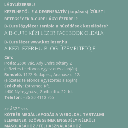
LÁGYLÉZERREL!
KEZELHETŐL-E A DEGENERATÍV (kopásos) ÍZÜLETI
BETEGSÉGEK B-CURE LÁGYLÉZERREL?
B-Cure lágylézer terápia a húzódások kezelésére?
A B-CURE KÉZI LÉZER FACEBOOK OLDALA
B-Cure lézer www.kezilezer.hu
A KEZILEZER.HU BLOG ÜZEMELTETŐJE…
Cím:
Iroda:
2600 Vác, Ady Endre sétány 2.
(előzetes telefonos egyeztetés alapján)
Rendelő:
1172 Budapest, Ananász u. 12.
(előzetes telefonos egyeztetés alapján)
Székhely:
Extramed Kft.
4400 Nyíregyháza, Garibaldi u. 22. I/4.
Telefon:
+36 20 4110 765
>> ÁSZF <<<
KÖTBÉR MEGÁLLAPODÁS A WEBOLDAL TARTALMI
ELEMEINEK, SZÖVEGEINEK ENGEDÉLY NÉLKÜLI
MÁSOLÁSÁHOZ / FELHASZNÁLÁSÁHOZ