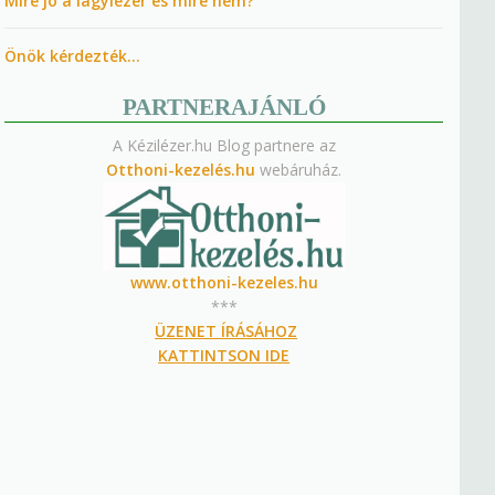
Mire jó a lágylézer és mire nem?
Önök kérdezték…
PARTNERAJÁNLÓ
A Kézilézer.hu Blog partnere az
Otthoni-kezelés.hu
webáruház.
www.otthoni-kezeles.hu
***
ÜZENET ÍRÁSÁHOZ
KATTINTSON IDE