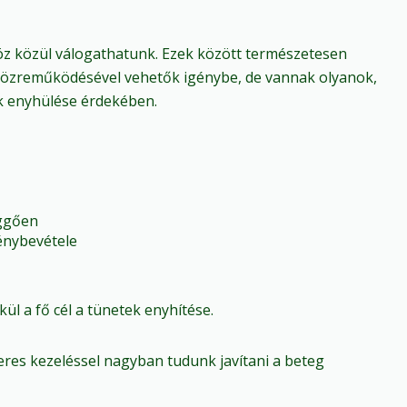
öz közül válogathatunk. Ezek között természetesen
közreműködésével vehetők igénybe, de vannak olyanok,
k enyhülése érdekében.
üggően
génybevétele
kül a fő cél a tünetek enyhítése.
ézeres kezeléssel nagyban tudunk javítani a beteg