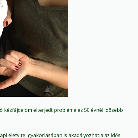
ő kézfájdalom elterjedt probléma az 50 évnél idősebb
pi életvitel gyakorlásában is akadályozhatja az idős