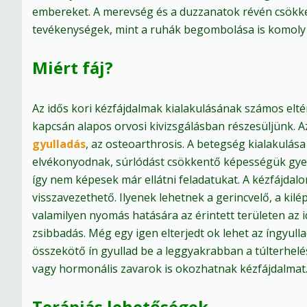
embereket. A merevség és a duzzanatok révén csökken
tevékenységek, mint a ruhák begombolása is komoly k
Miért fáj?
Az idős kori kézfájdalmak kialakulásának számos elté
kapcsán alapos orvosi kivizsgálásban részesüljünk. A
gyulladás
, az osteoarthrosis. A betegség kialakulása
elvékonyodnak, súrlódást csökkentő képességük gye
így nem képesek már ellátni feladatukat. A kézfájdal
visszavezethető. Ilyenek lehetnek a gerincvelő, a kil
valamilyen nyomás hatására az érintett területen az ide
zsibbadás. Még egy igen elterjedt ok lehet az íngyul
összekötő ín gyullad be a leggyakrabban a túlterhelé
vagy hormonális zavarok is okozhatnak kézfájdalmat
Terápiás lehetőségek