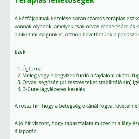
A kézfájdalmak kezelése során számos terápiás eszk
vannak olyanok, amelyek csak orvos rendelésére és 
amiket mi magunk is, otthon bevethetünk a panaszo
Ezek:
Újjtorna
Meleg vagy hidegvizes fürdő a fájdalom okától f
Orvosi segítség (pl. testrészeket stabilizáló sín) i
B-Cure lágylézeres kezelés
A rossz hír, hogy a betegség okánál fogva, kivétel nél
A jó hír viszont, hogy tapasztalataim szerint a lágyl
állapotán.