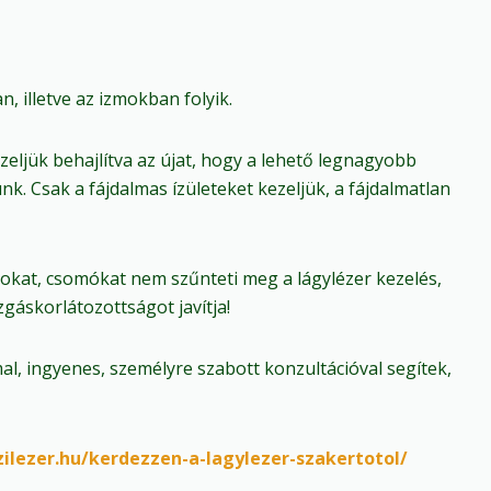
n, illetve az izmokban folyik.
ezeljük behajlítva az újat, hogy a lehető legnagyobb
ünk. Csak a fájdalmas ízületeket kezeljük, a fájdalmatlan
okat, csomókat nem szűnteti meg a lágylézer kezelés,
ozgáskorlátozottságot javítja!
, ingyenes, személyre szabott konzultációval segítek,
zilezer.hu/kerdezzen-a-lagylezer-szakertotol/