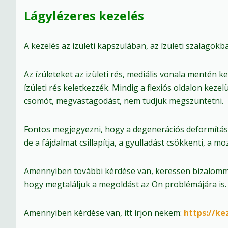
Lágylézeres kezelés
A kezelés az ízületi kapszulában, az ízületi szalagokba
Az ízületeket az izületi rés, mediális vonala mentén k
ízületi rés keletkezzék. Mindig a flexiós oldalon kezel
csomót, megvastagodást, nem tudjuk megszüntetni.
Fontos megjegyezni, hogy a degenerációs deformítás
de a fájdalmat csillapítja, a gyulladást csökkenti, a m
Amennyiben további kérdése van, keressen bizalommal
hogy megtaláljuk a megoldást az Ön problémájára is.
Amennyiben kérdése van, itt írjon nekem:
https://ke