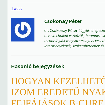
Tweet
Csokonay Péter
dr. Csokonay Péter
Lágylézer specia
orvostechnikai eszközök, berendezése
technológiák magyarországi bevezetés
intézményeknek, szakembereknek és
Hasonló bejegyzések
HOGYAN KEZELHETŐ
IZOM EREDETŰ NYAK
FEJFÁJÁSOK B-CURE