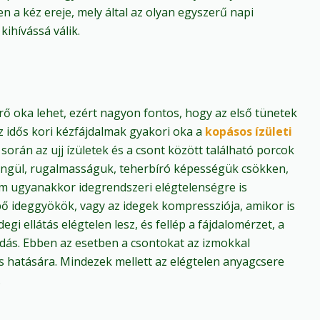
 a kéz ereje, mely által az olyan egyszerű napi
ihívássá válik.
rő oka lehet, ezért nagyon fontos, hogy az első tünetek
z idős kori kézfájdalmak gyakori oka a
kopásos ízületi
 során az ujj ízületek és a csont között található porcok
ngül, rugalmasságuk, teherbíró képességük csökken,
om ugyanakkor idegrendszeri elégtelenségre is
épő ideggyökök, vagy az idegek kompressziója, amikor is
gi ellátás elégtelen lesz, és fellép a fájdalomérzet, a
ladás. Ebben az esetben a csontokat az izmokkal
s hatására. Mindezek mellett az elégtelen anyagcsere
.