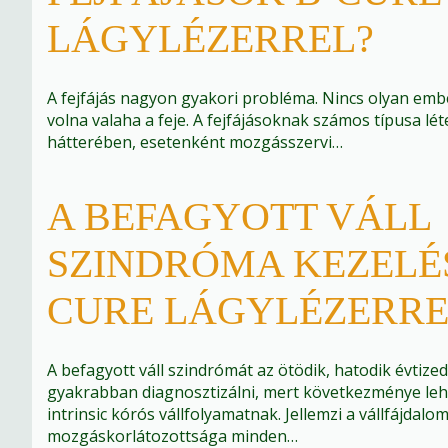
LÁGYLÉZERREL?
A fejfájás nagyon gyakori probléma. Nincs olyan embe
volna valaha a feje. A fejfájásoknak számos típusa léte
hátterében, esetenként mozgásszervi…
A BEFAGYOTT VÁLL
SZINDRÓMA KEZELÉS
CURE LÁGYLÉZERRE
A befagyott váll szindrómát az ötödik, hatodik évtize
gyakrabban diagnosztizálni, mert következménye leh
intrinsic kórós vállfolyamatnak. Jellemzi a vállfájdalom 
mozgáskorlátozottsága minden…