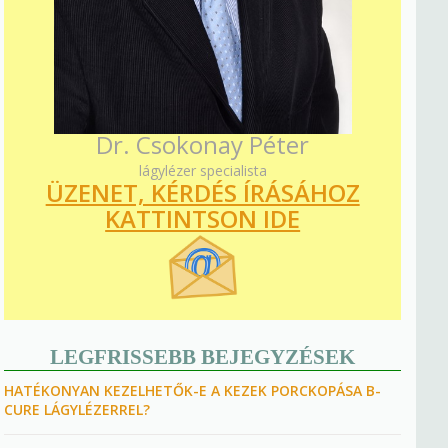
Dr. Csokonay Péter
lágylézer specialista
ÜZENET, KÉRDÉS ÍRÁSÁHOZ
KATTINTSON IDE
LEGFRISSEBB BEJEGYZÉSEK
HATÉKONYAN KEZELHETŐK-E A KEZEK PORCKOPÁSA B-
CURE LÁGYLÉZERREL?