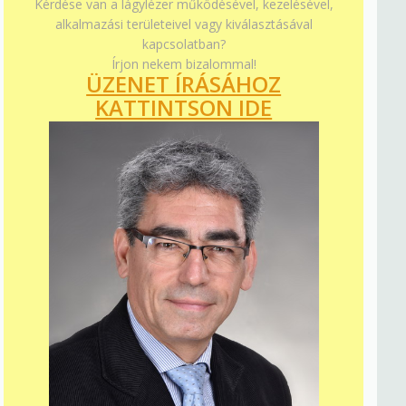
Kérdése van a lágylézer működésével, kezelésével,
alkalmazási területeivel vagy kiválasztásával
kapcsolatban?
Írjon nekem bizalommal!
ÜZENET ÍRÁSÁHOZ
KATTINTSON IDE