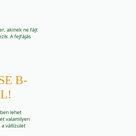
r, akinek ne fájt
zik. A fejfájás
E B-
L!
dben lehet
et valamilyen
a vállízület