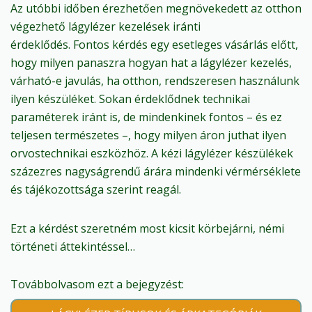
Az utóbbi időben érezhetően megnövekedett az otthon
végezhető lágylézer kezelések iránti
érdeklődés. Fontos kérdés egy esetleges vásárlás előtt,
hogy milyen panaszra hogyan hat a lágylézer kezelés,
várható-e javulás, ha otthon, rendszeresen használunk
ilyen készüléket. Sokan érdeklődnek technikai
paraméterek iránt is, de mindenkinek fontos – és ez
teljesen természetes –, hogy milyen áron juthat ilyen
orvostechnikai eszközhöz. A kézi lágylézer készülékek
százezres nagyságrendű árára mindenki vérmérséklete
és tájékozottsága szerint reagál.
Ezt a kérdést szeretném most kicsit körbejárni, némi
történeti áttekintéssel…
Továbbolvasom ezt a bejegyzést: