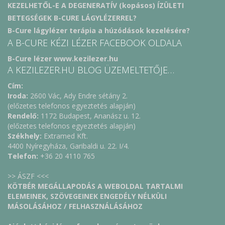
KEZELHETŐL-E A DEGENERATÍV (kopásos) ÍZÜLETI
BETEGSÉGEK B-CURE LÁGYLÉZERREL?
B-Cure lágylézer terápia a húzódások kezelésére?
A B-CURE KÉZI LÉZER FACEBOOK OLDALA
B-Cure lézer www.kezilezer.hu
A KEZILEZER.HU BLOG ÜZEMELTETŐJE…
Cím:
Iroda:
2600 Vác, Ady Endre sétány 2.
(előzetes telefonos egyeztetés alapján)
Rendelő:
1172 Budapest, Ananász u. 12.
(előzetes telefonos egyeztetés alapján)
Székhely:
Extramed Kft.
4400 Nyíregyháza, Garibaldi u. 22. I/4.
Telefon:
+36 20 4110 765
>> ÁSZF <<<
KÖTBÉR MEGÁLLAPODÁS A WEBOLDAL TARTALMI
ELEMEINEK, SZÖVEGEINEK ENGEDÉLY NÉLKÜLI
MÁSOLÁSÁHOZ / FELHASZNÁLÁSÁHOZ