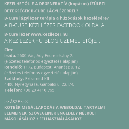
KEZELHETŐL-E A DEGENERATÍV (kopásos) ÍZÜLETI
BETEGSÉGEK B-CURE LÁGYLÉZERREL?
B-Cure lágylézer terápia a húzódások kezelésére?
A B-CURE KÉZI LÉZER FACEBOOK OLDALA
B-Cure lézer www.kezilezer.hu
A KEZILEZER.HU BLOG ÜZEMELTETŐJE…
Cím:
Iroda:
2600 Vác, Ady Endre sétány 2.
(előzetes telefonos egyeztetés alapján)
Rendelő:
1172 Budapest, Ananász u. 12.
(előzetes telefonos egyeztetés alapján)
Székhely:
Extramed Kft.
4400 Nyíregyháza, Garibaldi u. 22. I/4.
Telefon:
+36 20 4110 765
>> ÁSZF <<<
KÖTBÉR MEGÁLLAPODÁS A WEBOLDAL TARTALMI
ELEMEINEK, SZÖVEGEINEK ENGEDÉLY NÉLKÜLI
MÁSOLÁSÁHOZ / FELHASZNÁLÁSÁHOZ