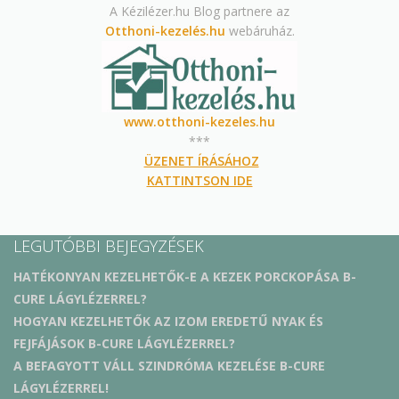
A Kézilézer.hu Blog partnere az
Otthoni-kezelés.hu
webáruház.
www.otthoni-kezeles.hu
***
ÜZENET ÍRÁSÁHOZ
KATTINTSON IDE
LEGUTÓBBI BEJEGYZÉSEK
HATÉKONYAN KEZELHETŐK-E A KEZEK PORCKOPÁSA B-
CURE LÁGYLÉZERREL?
HOGYAN KEZELHETŐK AZ IZOM EREDETŰ NYAK ÉS
FEJFÁJÁSOK B-CURE LÁGYLÉZERREL?
A BEFAGYOTT VÁLL SZINDRÓMA KEZELÉSE B-CURE
LÁGYLÉZERREL!