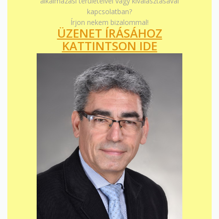
alkalmazási területeivel vagy kiválasztásával
kapcsolatban?
Írjon nekem bizalommal!
ÜZENET ÍRÁSÁHOZ
KATTINTSON IDE