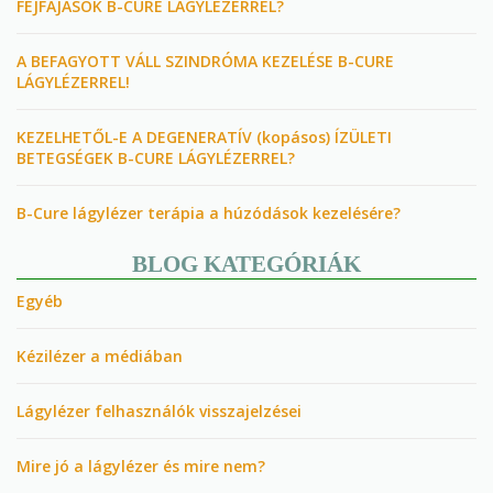
FEJFÁJÁSOK B-CURE LÁGYLÉZERREL?
A BEFAGYOTT VÁLL SZINDRÓMA KEZELÉSE B-CURE
LÁGYLÉZERREL!
KEZELHETŐL-E A DEGENERATÍV (kopásos) ÍZÜLETI
BETEGSÉGEK B-CURE LÁGYLÉZERREL?
B-Cure lágylézer terápia a húzódások kezelésére?
BLOG KATEGÓRIÁK
Egyéb
Kézilézer a médiában
Lágylézer felhasználók visszajelzései
Mire jó a lágylézer és mire nem?