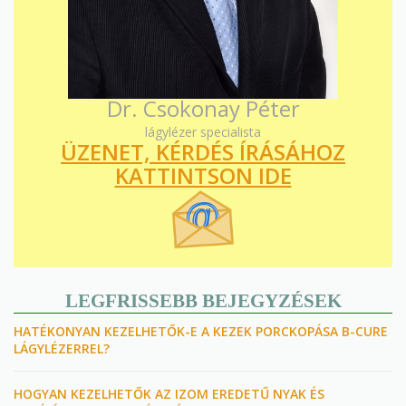
Dr. Csokonay Péter
lágylézer specialista
ÜZENET, KÉRDÉS ÍRÁSÁHOZ
KATTINTSON IDE
LEGFRISSEBB BEJEGYZÉSEK
HATÉKONYAN KEZELHETŐK-E A KEZEK PORCKOPÁSA B-CURE
LÁGYLÉZERREL?
HOGYAN KEZELHETŐK AZ IZOM EREDETŰ NYAK ÉS