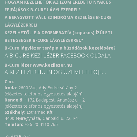
HOGYAN KEZELHETŐK AZ IZOM EREDETŰ NYAK ÉS
FEJFÁJÁSOK B-CURE LÁGYLÉZERREL?
A BEFAGYOTT VÁLL SZINDRÓMA KEZELÉSE B-CURE
LÁGYLÉZERREL!
KEZELHETŐL-E A DEGENERATÍV (kopásos) ÍZÜLETI
BETEGSÉGEK B-CURE LÁGYLÉZERREL?
B-Cure lágylézer terápia a húzódások kezelésére?
A B-CURE KÉZI LÉZER FACEBOOK OLDALA
B-Cure lézer www.kezilezer.hu
A KEZILEZER.HU BLOG ÜZEMELTETŐJE…
Cím:
Iroda:
2600 Vác, Ady Endre sétány 2.
(előzetes telefonos egyeztetés alapján)
Rendelő:
1172 Budapest, Ananász u. 12.
(előzetes telefonos egyeztetés alapján)
Székhely:
Extramed Kft.
4400 Nyíregyháza, Garibaldi u. 22. I/4.
Telefon:
+36 20 4110 765
>> ÁSZF <<<