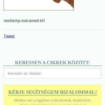
nexttemp-extramed-kft
Tweet
KERESSEN A CIKKEK KÖZÖTT:
KÉRJE SEGÍTSÉGEM BIZALOMMAL!
Kérdése van a lágylézer működésével, kezelésével,