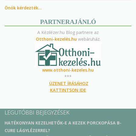
Önök kérdezték…
PARTNERAJÁNLÓ
A Kézilézer.hu Blog partnere az
Otthoni-kezelés.hu
webáruház.
www.otthoni-kezeles.hu
***
ÜZENET ÍRÁSÁHOZ
KATTINTSON IDE
LEGUTÓBBI BEJEGYZÉSEK
HATÉKONYAN KEZELHETŐK-E A KEZEK PORCKOPÁSA B-
CURE LÁGYLÉZERREL?