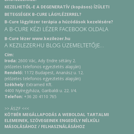
KEZELHETŐL-E A DEGENERATÍV (kopásos) ÍZÜLETI
BETEGSÉGEK B-CURE LÁGYLÉZERREL?
B-Cure lágylézer terápia a húzódások kezelésére?
A B-CURE KÉZI LÉZER FACEBOOK OLDALA
B-Cure lézer www.kezilezer.hu
A KEZILEZER.HU BLOG ÜZEMELTETŐJE…
Cím:
Iroda:
2600 Vác, Ady Endre sétány 2.
(előzetes telefonos egyeztetés alapján)
Rendelő:
1172 Budapest, Ananász u. 12.
(előzetes telefonos egyeztetés alapján)
Székhely:
Extramed Kft.
4400 Nyíregyháza, Garibaldi u. 22. I/4.
Telefon:
+36 20 4110 765
>> ÁSZF <<<
KÖTBÉR MEGÁLLAPODÁS A WEBOLDAL TARTALMI
ELEMEINEK, SZÖVEGEINEK ENGEDÉLY NÉLKÜLI
MÁSOLÁSÁHOZ / FELHASZNÁLÁSÁHOZ