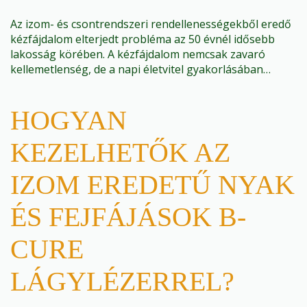
Az izom- és csontrendszeri rendellenességekből eredő
kézfájdalom elterjedt probléma az 50 évnél idősebb
lakosság körében. A kézfájdalom nemcsak zavaró
kellemetlenség, de a napi életvitel gyakorlásában…
HOGYAN
KEZELHETŐK AZ
IZOM EREDETŰ NYAK
ÉS FEJFÁJÁSOK B-
CURE
LÁGYLÉZERREL?