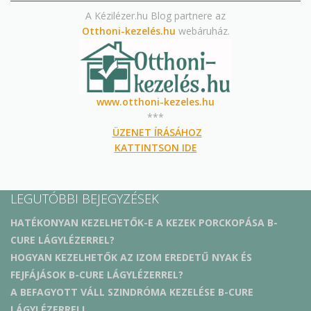
A Kézilézer.hu Blog partnere az
Otthoni-kezelés.hu
webáruház.
www.otthoni-kezeles.hu
***
ÜZENET ÍRÁSÁHOZ
KATTINTSON IDE
LEGUTÓBBI BEJEGYZÉSEK
HATÉKONYAN KEZELHETŐK-E A KEZEK PORCKOPÁSA B-
CURE LÁGYLÉZERREL?
HOGYAN KEZELHETŐK AZ IZOM EREDETŰ NYAK ÉS
FEJFÁJÁSOK B-CURE LÁGYLÉZERREL?
A BEFAGYOTT VÁLL SZINDRÓMA KEZELÉSE B-CURE
LÁGYLÉZERREL!