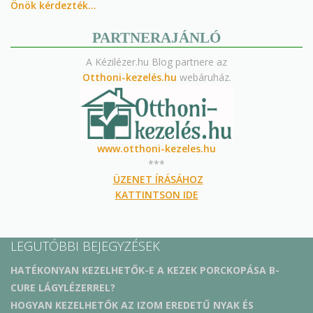
Önök kérdezték…
PARTNERAJÁNLÓ
A Kézilézer.hu Blog partnere az
Otthoni-kezelés.hu
webáruház.
www.otthoni-kezeles.hu
***
ÜZENET ÍRÁSÁHOZ
KATTINTSON IDE
LEGUTÓBBI BEJEGYZÉSEK
HATÉKONYAN KEZELHETŐK-E A KEZEK PORCKOPÁSA B-
CURE LÁGYLÉZERREL?
HOGYAN KEZELHETŐK AZ IZOM EREDETŰ NYAK ÉS