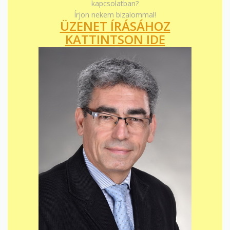
kapcsolatban?
Írjon nekem bizalommal!
ÜZENET ÍRÁSÁHOZ
KATTINTSON IDE