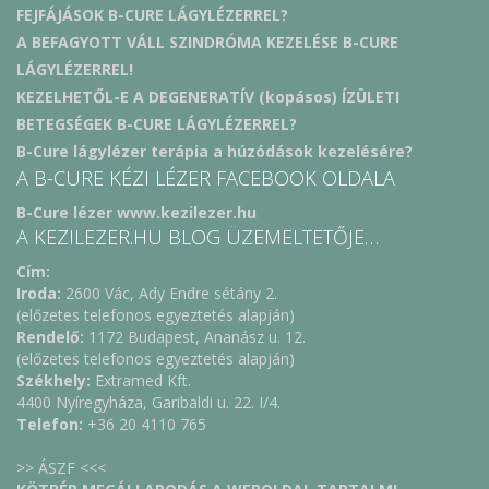
FEJFÁJÁSOK B-CURE LÁGYLÉZERREL?
A BEFAGYOTT VÁLL SZINDRÓMA KEZELÉSE B-CURE
LÁGYLÉZERREL!
KEZELHETŐL-E A DEGENERATÍV (kopásos) ÍZÜLETI
BETEGSÉGEK B-CURE LÁGYLÉZERREL?
B-Cure lágylézer terápia a húzódások kezelésére?
A B-CURE KÉZI LÉZER FACEBOOK OLDALA
B-Cure lézer www.kezilezer.hu
A KEZILEZER.HU BLOG ÜZEMELTETŐJE…
Cím:
Iroda:
2600 Vác, Ady Endre sétány 2.
(előzetes telefonos egyeztetés alapján)
Rendelő:
1172 Budapest, Ananász u. 12.
(előzetes telefonos egyeztetés alapján)
Székhely:
Extramed Kft.
4400 Nyíregyháza, Garibaldi u. 22. I/4.
Telefon:
+36 20 4110 765
>> ÁSZF <<<