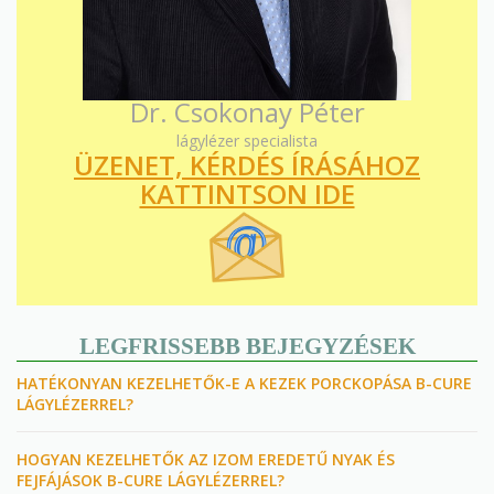
Dr. Csokonay Péter
lágylézer specialista
ÜZENET, KÉRDÉS ÍRÁSÁHOZ
KATTINTSON IDE
LEGFRISSEBB BEJEGYZÉSEK
HATÉKONYAN KEZELHETŐK-E A KEZEK PORCKOPÁSA B-CURE
LÁGYLÉZERREL?
HOGYAN KEZELHETŐK AZ IZOM EREDETŰ NYAK ÉS
FEJFÁJÁSOK B-CURE LÁGYLÉZERREL?