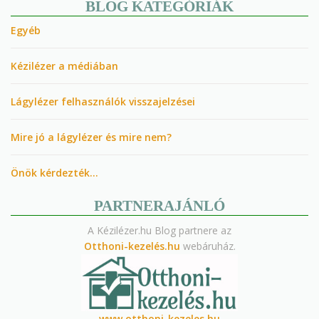
BLOG KATEGÓRIÁK
Egyéb
Kézilézer a médiában
Lágylézer felhasználók visszajelzései
Mire jó a lágylézer és mire nem?
Önök kérdezték…
PARTNERAJÁNLÓ
A Kézilézer.hu Blog partnere az
Otthoni-kezelés.hu
webáruház.
www.otthoni-kezeles.hu