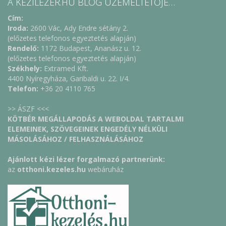
A KEZILEZER.HU BLOG ÜZEMELTETŐJE…
Cím:
Iroda:
2600 Vác, Ady Endre sétány 2.
(előzetes telefonos egyeztetés alapján)
Rendelő:
1172 Budapest, Ananász u. 12.
(előzetes telefonos egyeztetés alapján)
Székhely:
Extramed Kft.
4400 Nyíregyháza, Garibaldi u. 22. I/4.
Telefon:
+36 20 4110 765
>> ÁSZF <<<
KÖTBÉR MEGÁLLAPODÁS A WEBOLDAL TARTALMI
ELEMEINEK, SZÖVEGEINEK ENGEDÉLY NÉLKÜLI
MÁSOLÁSÁHOZ / FELHASZNÁLÁSÁHOZ
Ajánlott kézi lézer forgalmazó partnerünk:
az
otthoni.kezeles.hu
webáruház