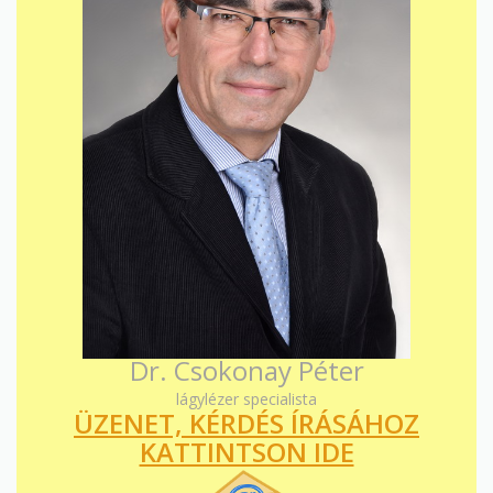
Dr. Csokonay Péter
lágylézer specialista
ÜZENET, KÉRDÉS ÍRÁSÁHOZ
KATTINTSON IDE