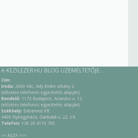
A KEZILEZER.HU BLOG ÜZEMELTETŐJE…
Cím:
Iroda:
2600 Vác, Ady Endre sétány 2.
(előzetes telefonos egyeztetés alapján)
Rendelő:
1172 Budapest, Ananász u. 12.
(előzetes telefonos egyeztetés alapján)
Székhely:
Extramed Kft.
4400 Nyíregyháza, Garibaldi u. 22. I/4.
Telefon:
+36 20 4110 765
>> ÁSZF <<<