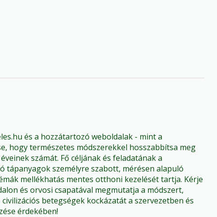
les.hu és a hozzátartozó weboldalak - mint a
tése, hogy természetes módszerekkel hosszabbítsa meg
éveinek számát. Fő céljának és feladatának a
ó tápanyagok személyre szabott, mérésen alapuló
émák mellékhatás mentes otthoni kezelését tartja. Kérje
ldalon és orvosi csapatával megmutatja a módszert,
civilizációs betegségek kockázatát a szervezetben és
őzése érdekében!