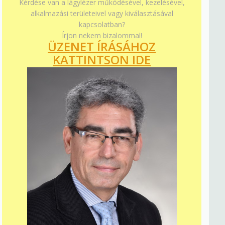
Kérdése van a lágylézer működésével, kezelésével,
alkalmazási területeivel vagy kiválasztásával
kapcsolatban?
Írjon nekem bizalommal!
ÜZENET ÍRÁSÁHOZ
KATTINTSON IDE