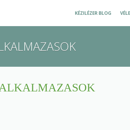
KÉZILÉZER BLOG
VÉL
ALKALMAZASOK
R-ALKALMAZASOK