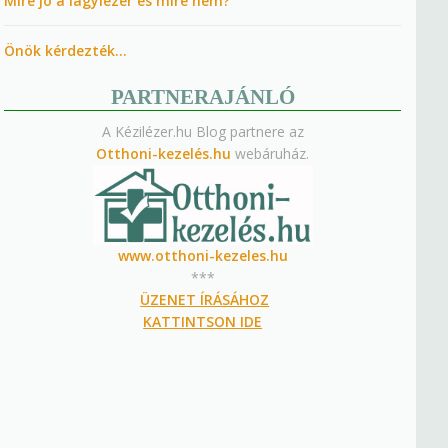
Mire jó a lágylézer és mire nem?
Önök kérdezték…
PARTNERAJÁNLÓ
A Kézilézer.hu Blog partnere az
Otthoni-kezelés.hu
webáruház.
www.otthoni-kezeles.hu
***
ÜZENET ÍRÁSÁHOZ
KATTINTSON IDE