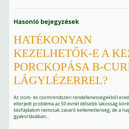
Hasonló bejegyzések
HATÉKONYAN
KEZELHETŐK-E A K
PORCKOPÁSA B-CUR
LÁGYLÉZERREL?
Az izom- és csontrendszeri rendellenességekből ere
elterjedt probléma az 50 évnél idősebb lakosság köré
kézfájdalom nemcsak zavaró kellemetlenség, de a napi
gyakorlásában…