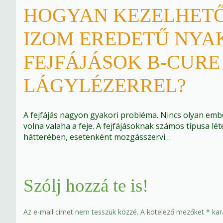
HOGYAN KEZELHETŐ
IZOM EREDETŰ NYAK
FEJFÁJÁSOK B-CURE
LÁGYLÉZERREL?
A fejfájás nagyon gyakori probléma. Nincs olyan embe
volna valaha a feje. A fejfájásoknak számos típusa léte
hátterében, esetenként mozgásszervi…
Szólj hozzá te is!
Az e-mail címet nem tesszük közzé.
A kötelező mezőket
*
kara