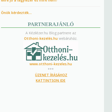
Mire jó a lágylézer és mire nem?
Önök kérdezték…
PARTNERAJÁNLÓ
A Kézilézer.hu Blog partnere az
Otthoni-kezelés.hu
webáruház.
www.otthoni-kezeles.hu
***
ÜZENET ÍRÁSÁHOZ
KATTINTSON IDE