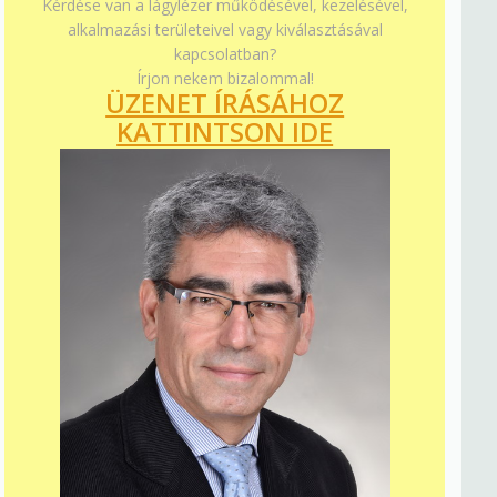
Kérdése van a lágylézer működésével, kezelésével,
alkalmazási területeivel vagy kiválasztásával
kapcsolatban?
Írjon nekem bizalommal!
ÜZENET ÍRÁSÁHOZ
KATTINTSON IDE