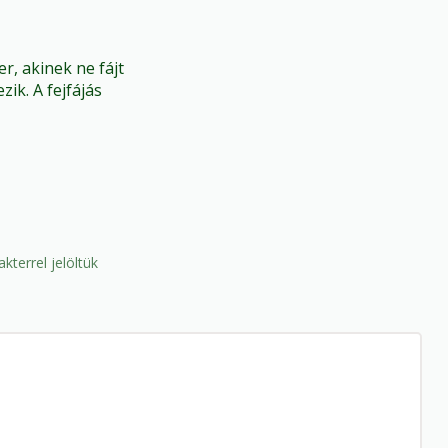
r, akinek ne fájt
zik. A fejfájás
kterrel jelöltük