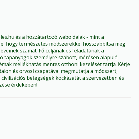
les.hu és a hozzátartozó weboldalak - mint a
tése, hogy természetes módszerekkel hosszabbítsa meg
éveinek számát. Fő céljának és feladatának a
ó tápanyagok személyre szabott, mérésen alapuló
émák mellékhatás mentes otthoni kezelését tartja. Kérje
ldalon és orvosi csapatával megmutatja a módszert,
civilizációs betegségek kockázatát a szervezetben és
őzése érdekében!