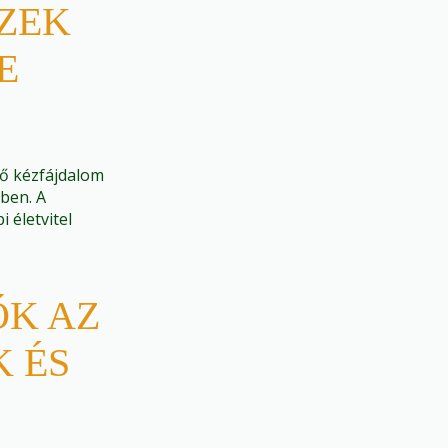
EZEK
E
dő kézfájdalom
ben. A
 életvitel
K AZ
 ÉS