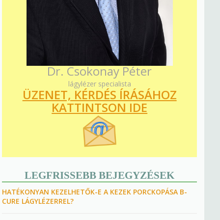
Dr. Csokonay Péter
lágylézer specialista
ÜZENET, KÉRDÉS ÍRÁSÁHOZ
KATTINTSON IDE
LEGFRISSEBB BEJEGYZÉSEK
HATÉKONYAN KEZELHETŐK-E A KEZEK PORCKOPÁSA B-
CURE LÁGYLÉZERREL?