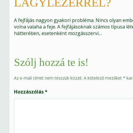
LÁGYLÉZERREL?
A fejfájás nagyon gyakori probléma. Nincs olyan embe
volna valaha a feje. A fejfájásoknak számos típusa léte
hátterében, esetenként mozgásszervi…
Szólj hozzá te is!
Az e-mail címet nem tesszük közzé.
A kötelező mezőket
*
kara
Hozzászólás
*