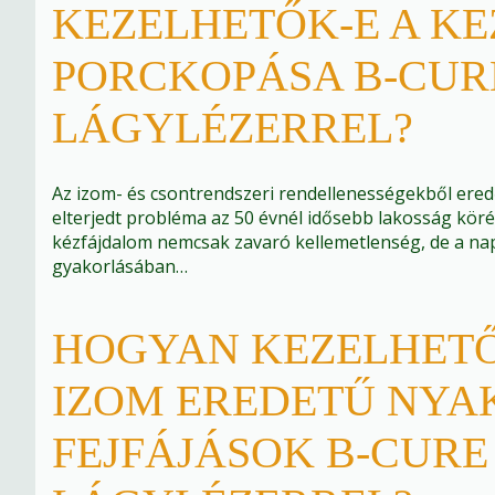
KEZELHETŐK-E A K
PORCKOPÁSA B-CUR
LÁGYLÉZERREL?
Az izom- és csontrendszeri rendellenességekből ere
elterjedt probléma az 50 évnél idősebb lakosság köré
kézfájdalom nemcsak zavaró kellemetlenség, de a napi
gyakorlásában…
HOGYAN KEZELHETŐ
IZOM EREDETŰ NYAK
FEJFÁJÁSOK B-CURE