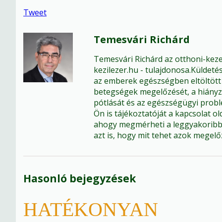
Tweet
Temesvári Richárd
Temesvári Richárd az otthoni-keze
kezilezer.hu - tulajdonosa.Külde
az emberek egészségben eltöltött 
betegségek megelőzését, a hiányz
pótlását és az egészségügyi probl
Ön is tájékoztatóját a kapcsolat o
ahogy megmérheti a leggyakoribb 
azt is, hogy mit tehet azok megel
Hasonló bejegyzések
HATÉKONYAN