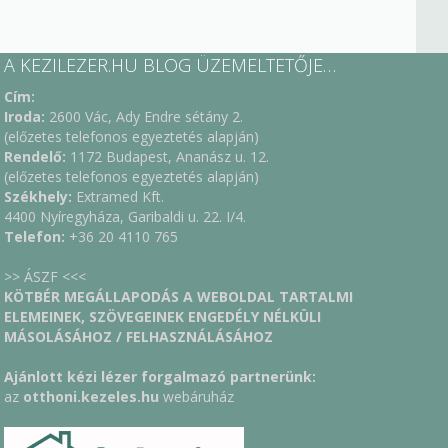
A KEZILEZER.HU BLOG ÜZEMELTETŐJE…
Cím:
Iroda:
2600 Vác, Ady Endre sétány 2.
(előzetes telefonos egyeztetés alapján)
Rendelő:
1172 Budapest, Ananász u. 12.
(előzetes telefonos egyeztetés alapján)
Székhely:
Extramed Kft.
4400 Nyíregyháza, Garibaldi u. 22. I/4.
Telefon:
+36 20 4110 765
>> ÁSZF <<<
KÖTBÉR MEGÁLLAPODÁS A WEBOLDAL TARTALMI
ELEMEINEK, SZÖVEGEINEK ENGEDÉLY NÉLKÜLI
MÁSOLÁSÁHOZ / FELHASZNÁLÁSÁHOZ
Ajánlott kézi lézer forgalmazó partnerünk:
az
otthoni.kezeles.hu
webáruház