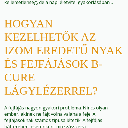
kellemetlenség, de a napi életvitel gyakorlásában…
HOGYAN
KEZELHETŐK AZ
IZOM EREDETŰ NYAK
ÉS FEJFÁJÁSOK B-
CURE
LÁGYLÉZERREL?
A fejfájás nagyon gyakori probléma. Nincs olyan
ember, akinek ne fájt volna valaha a feje. A
fejfájásoknak számos típusa létezik. A fejfájás
hátterében, esetenként mozgásszervi…