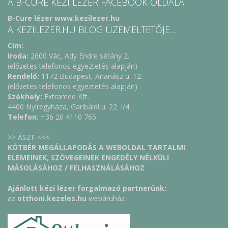
A B-CURE KÉZI LÉZER FACEBOOK OLDALA
B-Cure lézer www.kezilezer.hu
A KEZILEZER.HU BLOG ÜZEMELTETŐJE…
Cím:
Iroda:
2600 Vác, Ady Endre sétány 2.
(előzetes telefonos egyeztetés alapján)
Rendelő:
1172 Budapest, Ananász u. 12.
(előzetes telefonos egyeztetés alapján)
Székhely:
Extramed Kft.
4400 Nyíregyháza, Garibaldi u. 22. I/4.
Telefon:
+36 20 4110 765
>> ÁSZF <<<
KÖTBÉR MEGÁLLAPODÁS A WEBOLDAL TARTALMI
ELEMEINEK, SZÖVEGEINEK ENGEDÉLY NÉLKÜLI
MÁSOLÁSÁHOZ / FELHASZNÁLÁSÁHOZ
Ajánlott kézi lézer forgalmazó partnerünk:
az
otthoni.kezeles.hu
webáruház