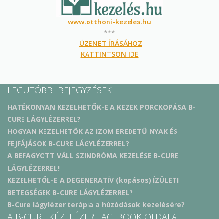
www.otthoni-kezeles.hu
***
ÜZENET ÍRÁSÁHOZ
KATTINTSON IDE
LEGUTÓBBI BEJEGYZÉSEK
HATÉKONYAN KEZELHETŐK-E A KEZEK PORCKOPÁSA B-
CURE LÁGYLÉZERREL?
HOGYAN KEZELHETŐK AZ IZOM EREDETŰ NYAK ÉS
FEJFÁJÁSOK B-CURE LÁGYLÉZERREL?
A BEFAGYOTT VÁLL SZINDRÓMA KEZELÉSE B-CURE
LÁGYLÉZERREL!
KEZELHETŐL-E A DEGENERATÍV (kopásos) ÍZÜLETI
BETEGSÉGEK B-CURE LÁGYLÉZERREL?
B-Cure lágylézer terápia a húzódások kezelésére?
A B-CURE KÉZI LÉZER FACEBOOK OLDALA