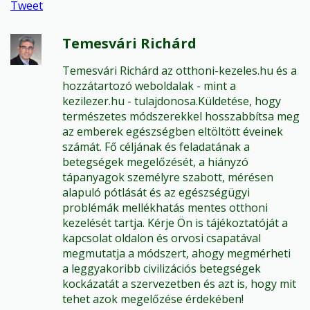
Tweet
Temesvári Richárd
Temesvári Richárd az otthoni-kezeles.hu és a
hozzátartozó weboldalak - mint a
kezilezer.hu - tulajdonosa.Küldetése, hogy
természetes módszerekkel hosszabbítsa meg
az emberek egészségben eltöltött éveinek
számát. Fő céljának és feladatának a
betegségek megelőzését, a hiányzó
tápanyagok személyre szabott, mérésen
alapuló pótlását és az egészségügyi
problémák mellékhatás mentes otthoni
kezelését tartja. Kérje Ön is tájékoztatóját a
kapcsolat oldalon és orvosi csapatával
megmutatja a módszert, ahogy megmérheti
a leggyakoribb civilizációs betegségek
kockázatát a szervezetben és azt is, hogy mit
tehet azok megelőzése érdekében!