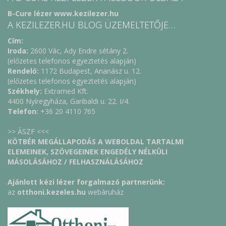
B-Cure lézer www.kezilezer.hu
A KEZILEZER.HU BLOG ÜZEMELTETŐJE…
Cím:
Iroda:
2600 Vác, Ady Endre sétány 2.
(előzetes telefonos egyeztetés alapján)
Rendelő:
1172 Budapest, Ananász u. 12.
(előzetes telefonos egyeztetés alapján)
Székhely:
Extramed Kft.
4400 Nyíregyháza, Garibaldi u. 22. I/4.
Telefon:
+36 20 4110 765
>> ÁSZF <<<
KÖTBÉR MEGÁLLAPODÁS A WEBOLDAL TARTALMI
ELEMEINEK, SZÖVEGEINEK ENGEDÉLY NÉLKÜLI
MÁSOLÁSÁHOZ / FELHASZNÁLÁSÁHOZ
Ajánlott kézi lézer forgalmazó partnerünk:
az
otthoni.kezeles.hu
webáruház