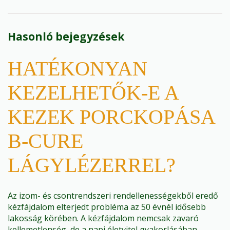
Hasonló bejegyzések
HATÉKONYAN
KEZELHETŐK-E A
KEZEK PORCKOPÁSA
B-CURE
LÁGYLÉZERREL?
Az izom- és csontrendszeri rendellenességekből eredő
kézfájdalom elterjedt probléma az 50 évnél idősebb
lakosság körében. A kézfájdalom nemcsak zavaró
kellemetlenség, de a napi életvitel gyakorlásában…