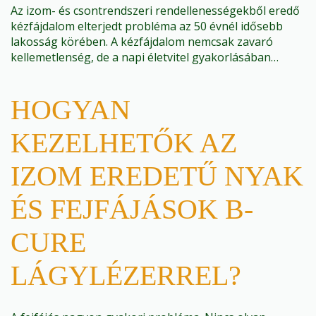
Az izom- és csontrendszeri rendellenességekből eredő
kézfájdalom elterjedt probléma az 50 évnél idősebb
lakosság körében. A kézfájdalom nemcsak zavaró
kellemetlenség, de a napi életvitel gyakorlásában…
HOGYAN
KEZELHETŐK AZ
IZOM EREDETŰ NYAK
ÉS FEJFÁJÁSOK B-
CURE
LÁGYLÉZERREL?