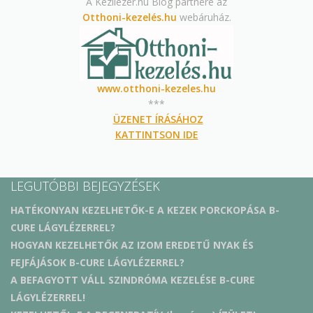
A Kézilézer.hu Blog partnere az
Otthoni-kezelés.hu
webáruház.
www.otthoni-kezeles.hu
***
ÜZENET ÍRÁSÁHOZ
KATTINTSON IDE
LEGUTÓBBI BEJEGYZÉSEK
HATÉKONYAN KEZELHETŐK-E A KEZEK PORCKOPÁSA B-
CURE LÁGYLÉZERREL?
HOGYAN KEZELHETŐK AZ IZOM EREDETŰ NYAK ÉS
FEJFÁJÁSOK B-CURE LÁGYLÉZERREL?
A BEFAGYOTT VÁLL SZINDRÓMA KEZELÉSE B-CURE
LÁGYLÉZERREL!