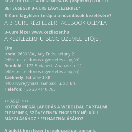
KEZELHETŐL-E A DEGENERATÍV (kopásos) ÍZÜLETI
BETEGSÉGEK B-CURE LÁGYLÉZERREL?
B-Cure lágylézer terápia a húzódások kezelésére?
A B-CURE KÉZI LÉZER FACEBOOK OLDALA
B-Cure lézer www.kezilezer.hu
A KEZILEZER.HU BLOG ÜZEMELTETŐJE…
Cím:
Iroda:
2600 Vác, Ady Endre sétány 2.
(előzetes telefonos egyeztetés alapján)
Rendelő:
1172 Budapest, Ananász u. 12.
(előzetes telefonos egyeztetés alapján)
Székhely:
Extramed Kft.
4400 Nyíregyháza, Garibaldi u. 22. I/4.
Telefon:
+36 20 4110 765
>> ÁSZF <<<
KÖTBÉR MEGÁLLAPODÁS A WEBOLDAL TARTALMI
ELEMEINEK, SZÖVEGEINEK ENGEDÉLY NÉLKÜLI
MÁSOLÁSÁHOZ / FELHASZNÁLÁSÁHOZ
Ajánlott kézi lézer forgalmazó partnerünk: