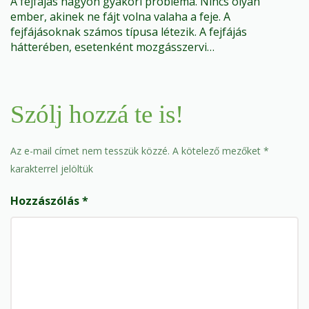
A fejfájás nagyon gyakori probléma. Nincs olyan
ember, akinek ne fájt volna valaha a feje. A
fejfájásoknak számos típusa létezik. A fejfájás
hátterében, esetenként mozgásszervi…
Szólj hozzá te is!
Az e-mail címet nem tesszük közzé.
A kötelező mezőket
*
karakterrel jelöltük
Hozzászólás
*