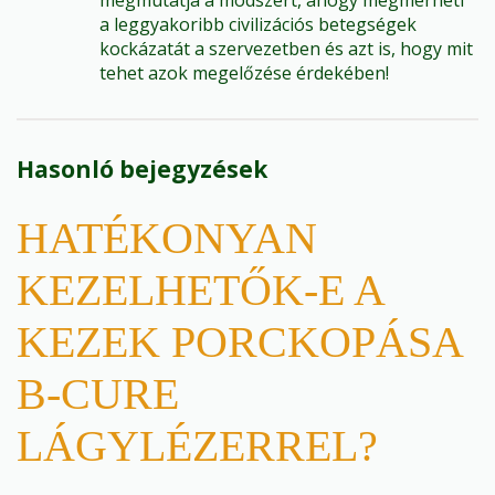
megmutatja a módszert, ahogy megmérheti
a leggyakoribb civilizációs betegségek
kockázatát a szervezetben és azt is, hogy mit
tehet azok megelőzése érdekében!
Hasonló bejegyzések
HATÉKONYAN
KEZELHETŐK-E A
KEZEK PORCKOPÁSA
B-CURE
LÁGYLÉZERREL?