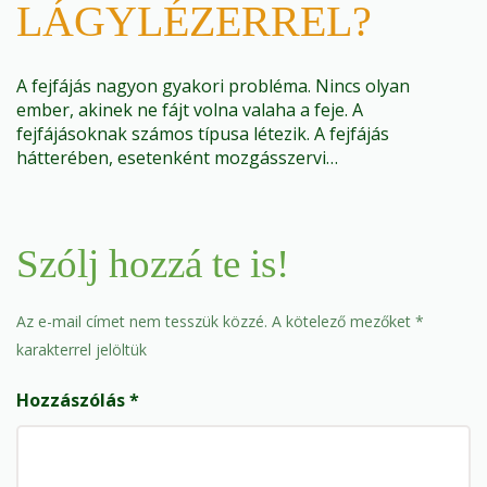
LÁGYLÉZERREL?
A fejfájás nagyon gyakori probléma. Nincs olyan
ember, akinek ne fájt volna valaha a feje. A
fejfájásoknak számos típusa létezik. A fejfájás
hátterében, esetenként mozgásszervi…
Szólj hozzá te is!
Az e-mail címet nem tesszük közzé.
A kötelező mezőket
*
karakterrel jelöltük
Hozzászólás
*