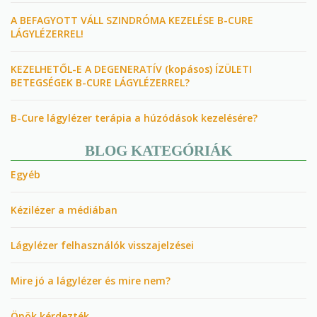
A BEFAGYOTT VÁLL SZINDRÓMA KEZELÉSE B-CURE
LÁGYLÉZERREL!
KEZELHETŐL-E A DEGENERATÍV (kopásos) ÍZÜLETI
BETEGSÉGEK B-CURE LÁGYLÉZERREL?
B-Cure lágylézer terápia a húzódások kezelésére?
BLOG KATEGÓRIÁK
Egyéb
Kézilézer a médiában
Lágylézer felhasználók visszajelzései
Mire jó a lágylézer és mire nem?
Önök kérdezték…