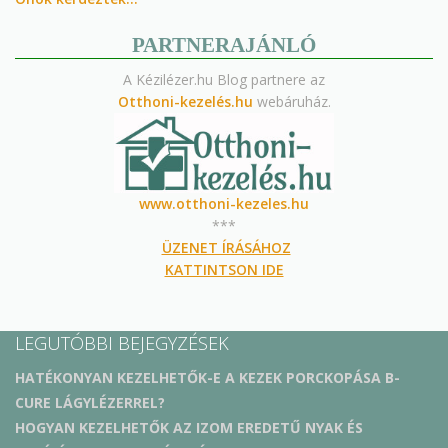
PARTNERAJÁNLÓ
A Kézilézer.hu Blog partnere az
Otthoni-kezelés.hu
webáruház.
www.otthoni-kezeles.hu
***
ÜZENET ÍRÁSÁHOZ
KATTINTSON IDE
LEGUTÓBBI BEJEGYZÉSEK
HATÉKONYAN KEZELHETŐK-E A KEZEK PORCKOPÁSA B-
CURE LÁGYLÉZERREL?
HOGYAN KEZELHETŐK AZ IZOM EREDETŰ NYAK ÉS