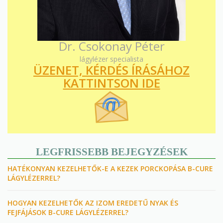
Dr. Csokonay Péter
lágylézer specialista
ÜZENET, KÉRDÉS ÍRÁSÁHOZ
KATTINTSON IDE
LEGFRISSEBB BEJEGYZÉSEK
HATÉKONYAN KEZELHETŐK-E A KEZEK PORCKOPÁSA B-CURE
LÁGYLÉZERREL?
HOGYAN KEZELHETŐK AZ IZOM EREDETŰ NYAK ÉS
FEJFÁJÁSOK B-CURE LÁGYLÉZERREL?