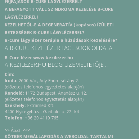
FEJFÁJÁSOK B-CURE LÁGYLÉZERREL?
A BEFAGYOTT VÁLL SZINDRÓMA KEZELÉSE B-CURE
LÁGYLÉZERREL!
KEZELHETŐL-E A DEGENERATÍV (kopásos) ÍZÜLETI
BETEGSÉGEK B-CURE LÁGYLÉZERREL?
B-Cure lágylézer terápia a húzódások kezelésére?
A B-CURE KÉZI LÉZER FACEBOOK OLDALA
B-Cure lézer www.kezilezer.hu
A KEZILEZER.HU BLOG ÜZEMELTETŐJE…
Cím:
Iroda:
2600 Vác, Ady Endre sétány 2.
(előzetes telefonos egyeztetés alapján)
Rendelő:
1172 Budapest, Ananász u. 12.
(előzetes telefonos egyeztetés alapján)
Székhely:
Extramed Kft.
4400 Nyíregyháza, Garibaldi u. 22. I/4.
Telefon:
+36 20 4110 765
>> ÁSZF <<<
KÖTBÉR MEGÁLLAPODÁS A WEBOLDAL TARTALMI