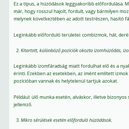
Ez a típus, a húzódások leggyakoribb előfordulása. M
már, hogy rosszul hajolt, fordult, vagy bármilyen mozd
melynek következtében az adott testrészen, hasító fá
Leginkább előforduló területei: combizmok, hát, deré
Kitartott, különböző pozíciók okozta izomhúzódás, i
Leginkább izomfáradság miatt fordulhat elő és a nyak
érinti. Ezekben az esetekben, az imént említett izmok
pozícióban vannak és helytelenül tartjuk azokat.
Például: ülő munka esetén, alváskor, illetve bizonyos
jellemző.
Mikro sérülések esetén előforduló húzódások.