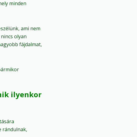
amely minden
eszélünk, ami nem
 nincs olyan
-nagyobb fájdalmat,
bármikor
ik ilyenkor
tására
e rándulnak,