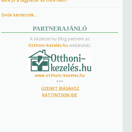
Mire jó a lágylézer és mire nem?
Önök kérdezték…
PARTNERAJÁNLÓ
A Kézilézer.hu Blog partnere az
Otthoni-kezelés.hu
webáruház.
www.otthoni-kezeles.hu
***
ÜZENET ÍRÁSÁHOZ
KATTINTSON IDE