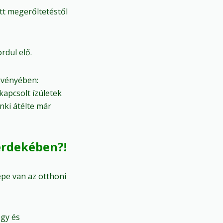
tt megerőltetéstől
rdul elő.
gvényében:
apcsolt ízületek
nki átélte már
érdekében?!
epe van az otthoni
ógy és