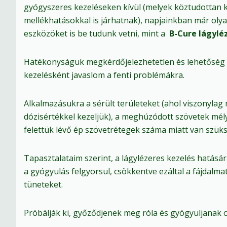
gyógyszeres kezeléseken kívül (melyek köztudottan
mellékhatásokkal is járhatnak), napjainkban már olya
eszközöket is be tudunk vetni, mint a
B-Cure lágylé
Hatékonyságuk megkérdőjelezhetetlen és lehetőség s
kezelésként javaslom a fenti problémákra.
Alkalmazásukra a sérült területeket (ahol viszonylag
dózisértékkel kezeljük), a meghúzódott szövetek mél
felettük lévő ép szövetrétegek száma miatt van szüks
Tapasztalataim szerint, a lágylézeres kezelés hatás
a gyógyulás felgyorsul, csökkentve ezáltal a fájdalmat
tüneteket.
Próbálják ki, győződjenek meg róla és gyógyuljanak 