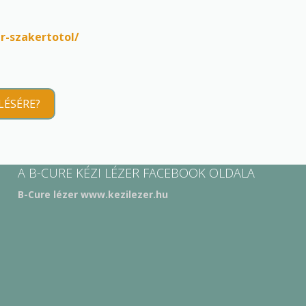
r-szakertotol/
LÉSÉRE?
A B-CURE KÉZI LÉZER FACEBOOK OLDALA
B-Cure lézer www.kezilezer.hu