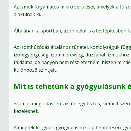
Az izmok folyamatos mikro sérülései, amelyek a túlzo
alakulnak ki.
Általában, a sportban, azon belül is a testépítésben fo
Az izomhúzódás általános tünetei, komolyságuk füg
izomgyengeség, izommerevség, duzzanat, izmokhoz k
fájdalma, de nagyon nem részletezném, hiszen minde
különböző szintjeit.
Mit is tehetünk a gyógyulásunk 
Számos megoldás létezik, de egy biztos, kiemelt szer
kezelésnek.
A megfelelő, gyors gyógyuláshoz a pihentetésen, gy