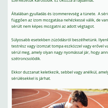
szerkezetük károsodik. Ez okozza a fájdalmat.
Általában gyulladás és izommerevség a tünete. A sér
függően az izom mozgatása nehézkessé válik, de van
sérült nem képes mozgatni az adott végtagot.
Súlyosabb esetekben zúzódásról beszélhetünk. Ilyen
testrész vagy izomzat tompa eszközzel vagy erővel v
sérül meg, amely olyan nagy nyomással jár, hogy an
szétroncsolódik.
Ekkor duzzanat keletkezik, sebbel vagy anélkül, ame
sérülésekkel is járhat.