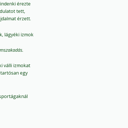
indenki érezte
ulatot tett,
jdalmat érzett.
k, lágyéki izmok
zomszakadás.
i válli izmokat
 tartósan egy
 sportágaknál