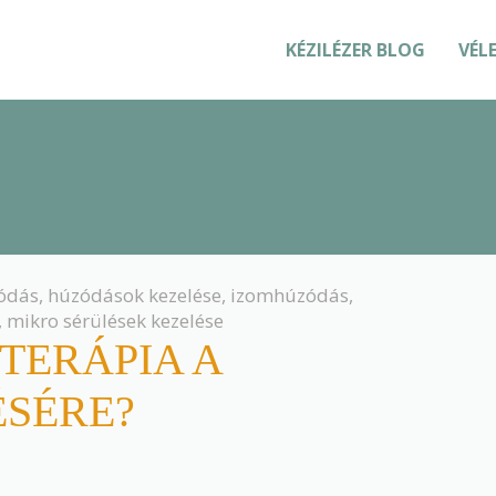
KÉZILÉZER BLOG
VÉL
ódás
,
húzódások kezelése
,
izomhúzódás
,
,
mikro sérülések kezelése
TERÁPIA A
SÉRE?