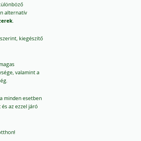
 különböző
n alternatív
zerek
.
zerint, kiegészítő
 magas
ysége, valamint a
ég.
ára minden esetben
 és az ezzel járó
otthon!