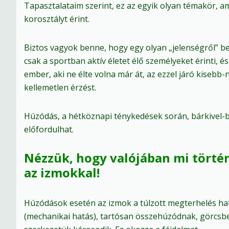
Tapasztalataim szerint, ez az egyik olyan témakör, 
korosztályt érint.
Biztos vagyok benne, hogy egy olyan „jelenségről” b
csak a sportban aktív életet élő személyeket érinti, és
ember, aki ne élte volna már át, az ezzel járó kisebb
kellemetlen érzést.
Húzódás, a hétköznapi ténykedések során, bárkivel-
előfordulhat.
Nézzük, hogy valójában mi történ
az izmokkal!
Húzódások esetén az izmok a túlzott megterhelés ha
(mechanikai hatás), tartósan összehúzódnak, görcsb