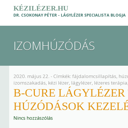
KÉZILÉZER.HU
DR. CSOKONAY PÉTER - LÁGYLÉZER SPECIALISTA BLOGJA
IZOMHÚZÓDÁS
2020. május 22. - Címkék:
fájdalomcsillapítás
,
húz
izomszakadás
,
kézi lézer
,
lágylézer
,
lézeres terápia
B-CURE LÁGYLÉZER 
HÚZÓDÁSOK KEZELÉ
Nincs hozzászólás