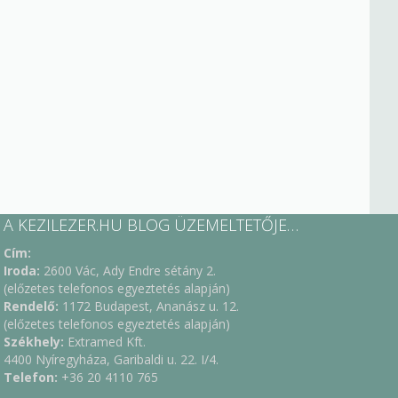
A KEZILEZER.HU BLOG ÜZEMELTETŐJE…
Cím:
Iroda:
2600 Vác, Ady Endre sétány 2.
(előzetes telefonos egyeztetés alapján)
Rendelő:
1172 Budapest, Ananász u. 12.
(előzetes telefonos egyeztetés alapján)
Székhely:
Extramed Kft.
4400 Nyíregyháza, Garibaldi u. 22. I/4.
Telefon:
+36 20 4110 765