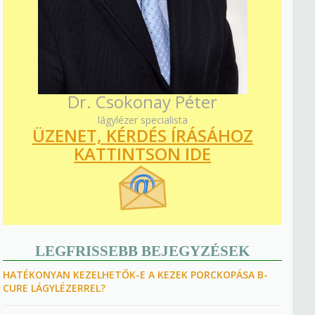
Dr. Csokonay Péter
lágylézer specialista
ÜZENET, KÉRDÉS ÍRÁSÁHOZ
KATTINTSON IDE
LEGFRISSEBB BEJEGYZÉSEK
HATÉKONYAN KEZELHETŐK-E A KEZEK PORCKOPÁSA B-
CURE LÁGYLÉZERREL?