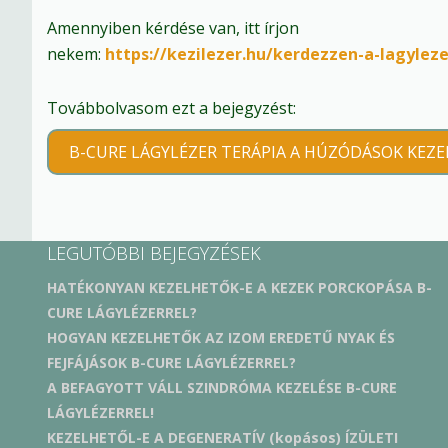
Amennyiben kérdése van, itt írjon
nekem:
https://kezilezer.hu/kerdezzen-a-lagyleze
Továbbolvasom ezt a bejegyzést:
B-CURE LÁGYLÉZER TERÁPIA A HÚZÓDÁSOK KEZE
LEGUTÓBBI BEJEGYZÉSEK
HATÉKONYAN KEZELHETŐK-E A KEZEK PORCKOPÁSA B-
CURE LÁGYLÉZERREL?
HOGYAN KEZELHETŐK AZ IZOM EREDETŰ NYAK ÉS
FEJFÁJÁSOK B-CURE LÁGYLÉZERREL?
A BEFAGYOTT VÁLL SZINDRÓMA KEZELÉSE B-CURE
LÁGYLÉZERREL!
KEZELHETŐL-E A DEGENERATÍV (kopásos) ÍZÜLETI