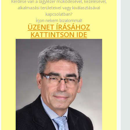
Kérdése van a lágylézer működésével, kezelésével,
alkalmazási területeivel vagy kiválasztásával
kapcsolatban?
Írjon nekem bizalommal!
ÜZENET ÍRÁSÁHOZ
KATTINTSON IDE