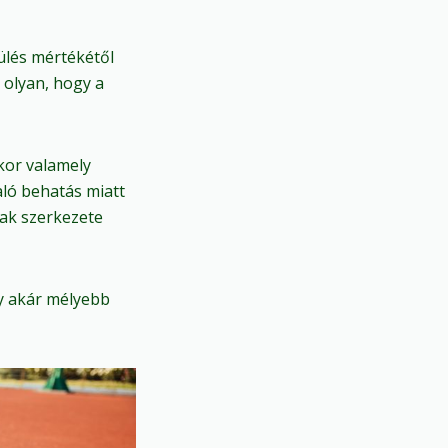
ülés mértékétől
 olyan, hogy a
kor valamely
aló behatás miatt
nak szerkezete
ly akár mélyebb