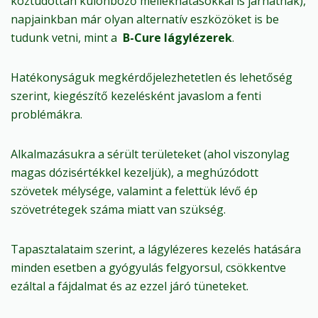
köztudottan különböző mellékhatásokkal is járhatnak),
napjainkban már olyan alternatív eszközöket is be
tudunk vetni, mint a
B-Cure lágylézerek
.
Hatékonyságuk megkérdőjelezhetetlen és lehetőség
szerint, kiegészítő kezelésként javaslom a fenti
problémákra.
Alkalmazásukra a sérült területeket (ahol viszonylag
magas dózisértékkel kezeljük), a meghúzódott
szövetek mélysége, valamint a felettük lévő ép
szövetrétegek száma miatt van szükség.
Tapasztalataim szerint, a lágylézeres kezelés hatására
minden esetben a gyógyulás felgyorsul, csökkentve
ezáltal a fájdalmat és az ezzel járó tüneteket.