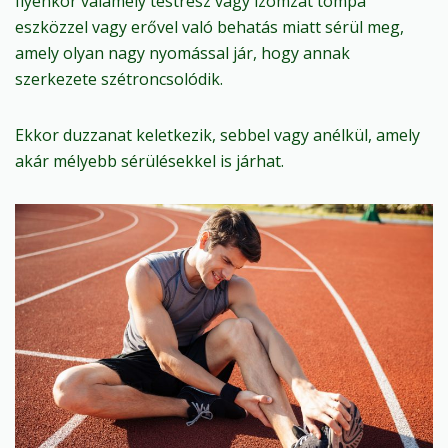
Ilyenkor valamely testrész vagy izomzat tompa
eszközzel vagy erővel való behatás miatt sérül meg,
amely olyan nagy nyomással jár, hogy annak
szerkezete szétroncsolódik.
Ekkor duzzanat keletkezik, sebbel vagy anélkül, amely
akár mélyebb sérülésekkel is járhat.