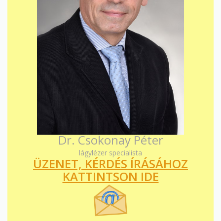
Dr. Csokonay Péter
lágylézer specialista
ÜZENET, KÉRDÉS ÍRÁSÁHOZ
KATTINTSON IDE