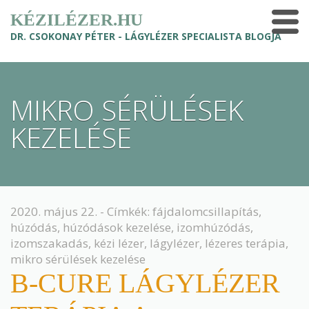
KÉZILÉZER.HU
DR. CSOKONAY PÉTER - LÁGYLÉZER SPECIALISTA BLOGJA
MIKRO SÉRÜLÉSEK
KEZELÉSE
2020. május 22. - Címkék:
fájdalomcsillapítás
,
húzódás
,
húzódások kezelése
,
izomhúzódás
,
izomszakadás
,
kézi lézer
,
lágylézer
,
lézeres terápia
,
mikro sérülések kezelése
B-CURE LÁGYLÉZER