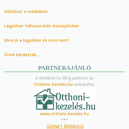
Kézilézer a médiában
Lágylézer felhasználók visszajelzései
Mire jó a lágylézer és mire nem?
Önök kérdezték…
PARTNERAJÁNLÓ
A Kézilézer.hu Blog partnere az
Otthoni-kezelés.hu
webáruház.
www.otthoni-kezeles.hu
***
ÜZENET ÍRÁSÁHOZ