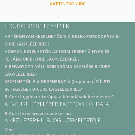
KATTINTSON IDE
LEGUTÓBBI BEJEGYZÉSEK
HATÉKONYAN KEZELHETŐK-E A KEZEK PORCKOPÁSA B-
CURE LÁGYLÉZERREL?
HOGYAN KEZELHETŐK AZ IZOM EREDETŰ NYAK ÉS
FEJFÁJÁSOK B-CURE LÁGYLÉZERREL?
A BEFAGYOTT VÁLL SZINDRÓMA KEZELÉSE B-CURE
LÁGYLÉZERREL!
KEZELHETŐL-E A DEGENERATÍV (kopásos) ÍZÜLETI
BETEGSÉGEK B-CURE LÁGYLÉZERREL?
B-Cure lágylézer terápia a húzódások kezelésére?
A B-CURE KÉZI LÉZER FACEBOOK OLDALA
B-Cure lézer www.kezilezer.hu
A KEZILEZER.HU BLOG ÜZEMELTETŐJE…
Cím: