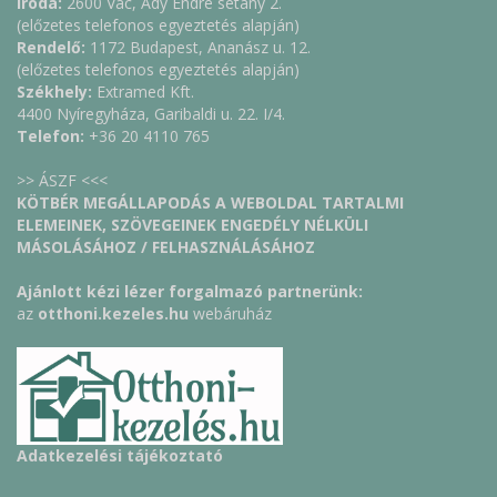
Iroda:
2600 Vác, Ady Endre sétány 2.
(előzetes telefonos egyeztetés alapján)
Rendelő:
1172 Budapest, Ananász u. 12.
(előzetes telefonos egyeztetés alapján)
Székhely:
Extramed Kft.
4400 Nyíregyháza, Garibaldi u. 22. I/4.
Telefon:
+36 20 4110 765
>> ÁSZF <<<
KÖTBÉR MEGÁLLAPODÁS A WEBOLDAL TARTALMI
ELEMEINEK, SZÖVEGEINEK ENGEDÉLY NÉLKÜLI
MÁSOLÁSÁHOZ / FELHASZNÁLÁSÁHOZ
Ajánlott kézi lézer forgalmazó partnerünk:
az
otthoni.kezeles.hu
webáruház
Adatkezelési tájékoztató