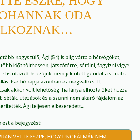
TTE ÉSZRE, HOGY
ROHANNAK ODA
LÁLKOZNAK…
gtöbb nagyszülő, Ági (54) is alig várta a hétvégéket,
öbb időt tölthessen, játszótérre, sétálni, fagyizni vigye
el is utazott hozzájuk, nem jelentett gondot a vonatra
zállás. Pár hónapja azonban ez megváltozott,
csak akkor volt lehetőség, ha lánya elhozta őket hozzá,
b séták, utazások és a szűnni nem akaró fájdalom az
erítették. Ági teljesen elkeseredett…
ezt a bejegyzést:
RÚAN VETTE ÉSZRE, HOGY UNOKÁI MÁR NEM