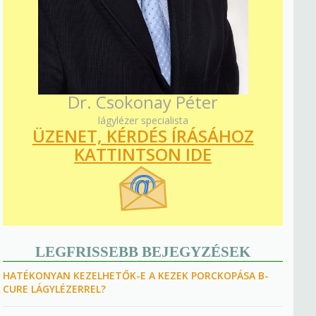
Dr. Csokonay Péter
lágylézer specialista
ÜZENET, KÉRDÉS ÍRÁSÁHOZ
KATTINTSON IDE
LEGFRISSEBB BEJEGYZÉSEK
HATÉKONYAN KEZELHETŐK-E A KEZEK PORCKOPÁSA B-
CURE LÁGYLÉZERREL?