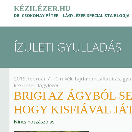
KÉZILÉZER.HU
DR. CSOKONAY PÉTER - LÁGYLÉZER SPECIALISTA BLOGJA
ÍZÜLETI GYULLADÁS
2019. február 7. - Címkék:
fájdalomcsillapítás
,
gyu
kézi lézer
,
lágylézer
BRIGI AZ ÁGYBÓL S
HOGY KISFIÁVAL J
Nincs hozzászólás