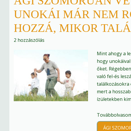
ÁGI SZOMORÚAN VE
UNOKÁI MÁR NEM 
HOZZÁ, MIKOR TA
2 hozzászólás
Mint ahogy a le
hogy unokáival t
őket. Régebben 
való fel-és les
találkozásokra 
mert a hosszab
ízületekben kim
Továbbolvasom 
ÁGI SZOMO