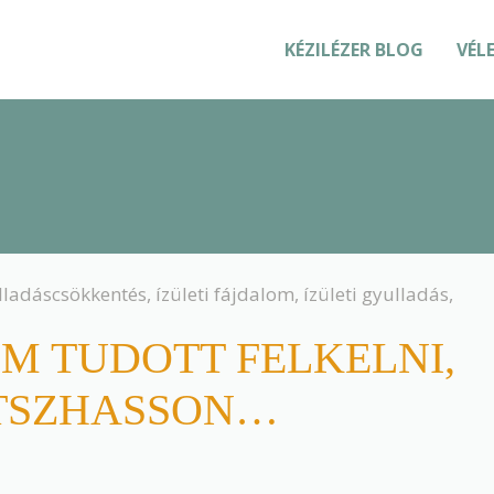
KÉZILÉZER BLOG
VÉL
lladáscsökkentés
,
ízületi fájdalom
,
ízületi gyulladás
,
EM TUDOTT FELKELNI,
ÁTSZHASSON…