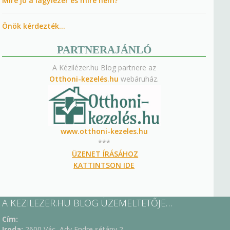
Mire jó a lágylézer és mire nem?
Önök kérdezték…
PARTNERAJÁNLÓ
A Kézilézer.hu Blog partnere az
Otthoni-kezelés.hu
webáruház.
www.otthoni-kezeles.hu
***
ÜZENET ÍRÁSÁHOZ
KATTINTSON IDE
A KEZILEZER.HU BLOG ÜZEMELTETŐJE…
Cím:
Iroda:
2600 Vác, Ady Endre sétány 2.