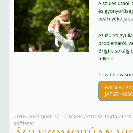
A szülés utáni 
és gyönyörűség
beárnyékolják a
Az ízületi gyul
problémáról, v
Brigi is sokáig
felkelni…
Továbbolvasom 
BRIGI AZ Á
JÁTSZHASS
2018. november 27. - Címkék:
artritisz
,
fájdalomcsi
softlézer