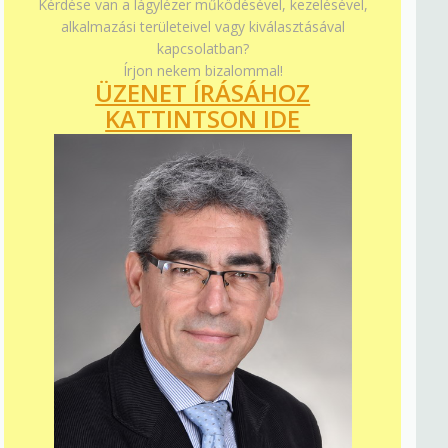
Kérdése van a lágylézer működésével, kezelésével,
alkalmazási területeivel vagy kiválasztásával
kapcsolatban?
Írjon nekem bizalommal!
ÜZENET ÍRÁSÁHOZ
KATTINTSON IDE