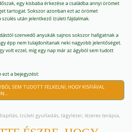
időszak, egy kisbaba érkezése a családba annyi örömet
et tartogat. Sokszor azonban ezt az örömet
 szülés után jelentkező ízületi fájdalmak.
ladástól szenvedő anyukák sajnos sokszor hallgatnak a
agy épp nem tulajdonítanak neki nagyobb jelentőséget.
 így volt ezzel, míg egy nap már az ágyból sem tudott
ezt a bejegyzést:
GYBÓL SEM TUDOTT FELKELNI, HOGY KISFIÁVAL
ON…
llapítás
,
ízületi gyulladás
,
lágylézer
,
lézeres terápia
,