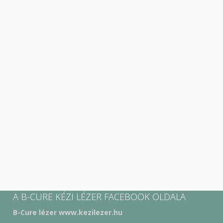
A B-CURE KÉZI LÉZER FACEBOOK OLDALA
B-Cure lézer www.kezilezer.hu