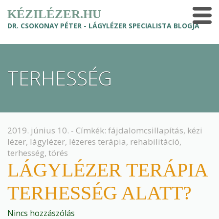
KÉZILÉZER.HU
DR. CSOKONAY PÉTER - LÁGYLÉZER SPECIALISTA BLOGJA
TERHESSÉG
2019. június 10. - Címkék:
fájdalomcsillapítás
,
kézi
lézer
,
lágylézer
,
lézeres terápia
,
rehabilitáció
,
terhesség
,
törés
LÁGYLÉZER TERÁPIA
TERHESSÉG ALATT?
Nincs hozzászólás