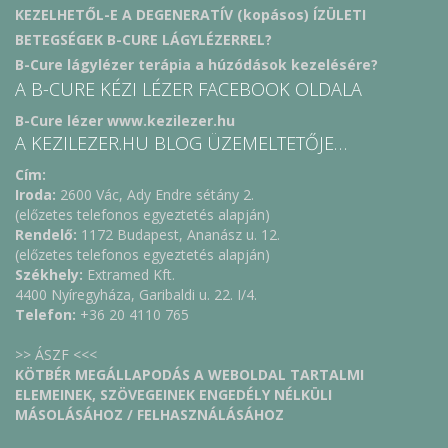
KEZELHETŐL-E A DEGENERATÍV (kopásos) ÍZÜLETI
BETEGSÉGEK B-CURE LÁGYLÉZERREL?
B-Cure lágylézer terápia a húzódások kezelésére?
A B-CURE KÉZI LÉZER FACEBOOK OLDALA
B-Cure lézer www.kezilezer.hu
A KEZILEZER.HU BLOG ÜZEMELTETŐJE…
Cím:
Iroda:
2600 Vác, Ady Endre sétány 2.
(előzetes telefonos egyeztetés alapján)
Rendelő:
1172 Budapest, Ananász u. 12.
(előzetes telefonos egyeztetés alapján)
Székhely:
Extramed Kft.
4400 Nyíregyháza, Garibaldi u. 22. I/4.
Telefon:
+36 20 4110 765
>> ÁSZF <<<
KÖTBÉR MEGÁLLAPODÁS A WEBOLDAL TARTALMI
ELEMEINEK, SZÖVEGEINEK ENGEDÉLY NÉLKÜLI
MÁSOLÁSÁHOZ / FELHASZNÁLÁSÁHOZ