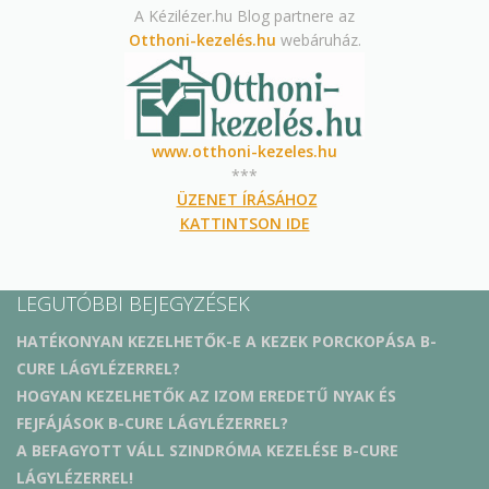
A Kézilézer.hu Blog partnere az
Otthoni-kezelés.hu
webáruház.
www.otthoni-kezeles.hu
***
ÜZENET ÍRÁSÁHOZ
KATTINTSON IDE
LEGUTÓBBI BEJEGYZÉSEK
HATÉKONYAN KEZELHETŐK-E A KEZEK PORCKOPÁSA B-
CURE LÁGYLÉZERREL?
HOGYAN KEZELHETŐK AZ IZOM EREDETŰ NYAK ÉS
FEJFÁJÁSOK B-CURE LÁGYLÉZERREL?
A BEFAGYOTT VÁLL SZINDRÓMA KEZELÉSE B-CURE
LÁGYLÉZERREL!