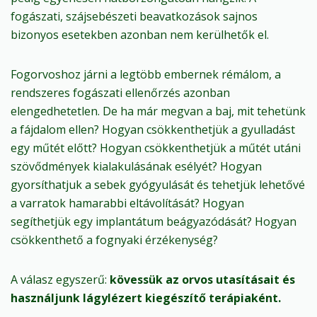
fogászati, szájsebészeti beavatkozások sajnos
bizonyos esetekben azonban nem kerülhetők el.
Fogorvoshoz járni a legtöbb embernek rémálom, a
rendszeres fogászati ellenőrzés azonban
elengedhetetlen. De ha már megvan a baj, mit tehetünk
a fájdalom ellen? Hogyan csökkenthetjük a gyulladást
egy műtét előtt? Hogyan csökkenthetjük a műtét utáni
szövődmények kialakulásának esélyét? Hogyan
gyorsíthatjuk a sebek gyógyulását és tehetjük lehetővé
a varratok hamarabbi eltávolítását? Hogyan
segíthetjük egy implantátum beágyazódását? Hogyan
csökkenthető a fognyaki érzékenység?
A válasz egyszerű:
kövessük az orvos utasításait és
használjunk lágylézert kiegészítő terápiaként.