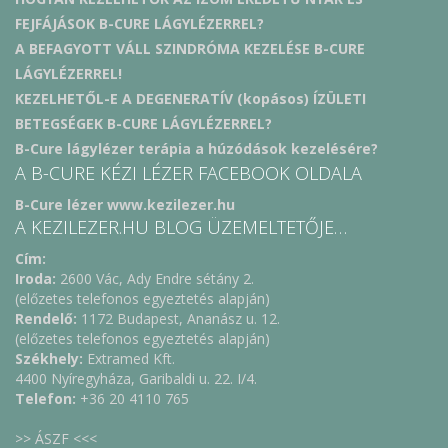
FEJFÁJÁSOK B-CURE LÁGYLÉZERREL?
A BEFAGYOTT VÁLL SZINDRÓMA KEZELÉSE B-CURE
LÁGYLÉZERREL!
KEZELHETŐL-E A DEGENERATÍV (kopásos) ÍZÜLETI
BETEGSÉGEK B-CURE LÁGYLÉZERREL?
B-Cure lágylézer terápia a húzódások kezelésére?
A B-CURE KÉZI LÉZER FACEBOOK OLDALA
B-Cure lézer www.kezilezer.hu
A KEZILEZER.HU BLOG ÜZEMELTETŐJE…
Cím:
Iroda:
2600 Vác, Ady Endre sétány 2.
(előzetes telefonos egyeztetés alapján)
Rendelő:
1172 Budapest, Ananász u. 12.
(előzetes telefonos egyeztetés alapján)
Székhely:
Extramed Kft.
4400 Nyíregyháza, Garibaldi u. 22. I/4.
Telefon:
+36 20 4110 765
>> ÁSZF <<<