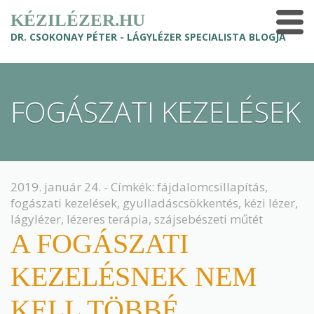
KÉZILÉZER.HU
DR. CSOKONAY PÉTER - LÁGYLÉZER SPECIALISTA BLOGJA
FOGÁSZATI KEZELÉSEK
2019. január 24. - Címkék:
fájdalomcsillapítás
,
fogászati kezelések
,
gyulladáscsökkentés
,
kézi lézer
,
lágylézer
,
lézeres terápia
,
szájsebészeti műtét
A FOGÁSZATI
KEZELÉSNEK NEM
KELL TÖBBÉ