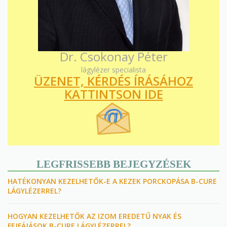
Dr. Csokonay Péter
lágylézer specialista
ÜZENET, KÉRDÉS ÍRÁSÁHOZ
KATTINTSON IDE
LEGFRISSEBB BEJEGYZÉSEK
HATÉKONYAN KEZELHETŐK-E A KEZEK PORCKOPÁSA B-CURE
LÁGYLÉZERREL?
HOGYAN KEZELHETŐK AZ IZOM EREDETŰ NYAK ÉS
FEJFÁJÁSOK B-CURE LÁGYLÉZERREL?