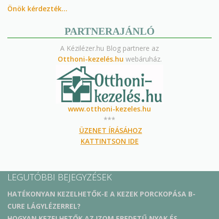
Önök kérdezték…
PARTNERAJÁNLÓ
A Kézilézer.hu Blog partnere az
Otthoni-kezelés.hu
webáruház.
www.otthoni-kezeles.hu
***
ÜZENET ÍRÁSÁHOZ
KATTINTSON IDE
LEGUTÓBBI BEJEGYZÉSEK
HATÉKONYAN KEZELHETŐK-E A KEZEK PORCKOPÁSA B-
CURE LÁGYLÉZERREL?
HOGYAN KEZELHETŐK AZ IZOM EREDETŰ NYAK ÉS