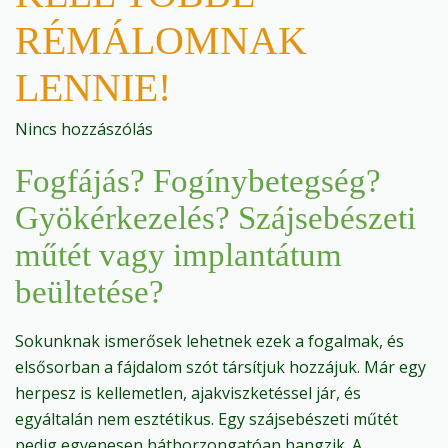
RÉMÁLOMNAK
LENNIE!
Nincs hozzászólás
Fogfájás? Fogínybetegség?
Gyökérkezelés? Szájsebészeti
műtét vagy implantátum
beültetése?
Sokunknak ismerősek lehetnek ezek a fogalmak, és
elsősorban a fájdalom szót társítjuk hozzájuk. Már egy
herpesz is kellemetlen, ajakviszketéssel jár, és
egyáltalán nem esztétikus. Egy szájsebészeti műtét
pedig egyenesen hátborzongatóan hangzik. A