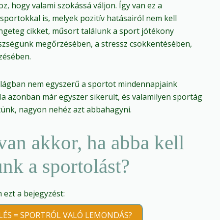
oz, hogy valami szokássá váljon. Így van ez a
sportokkal is, melyek pozitív hatásairól nem kell
geteg cikket, műsort találunk a sport jótékony
szségünk megőrzésében, a stressz csökkentésében,
zésében.
ilágban nem egyszerű a sportot mindennapjaink
Ha azonban már egyszer sikerült, és valamilyen sportág
ttünk, nagyon nehéz azt abbahagyni.
van akkor, ha abba kell
nk a sportolást?
ezt a bejegyzést:
LÉS = SPORTRÓL VALÓ LEMONDÁS?