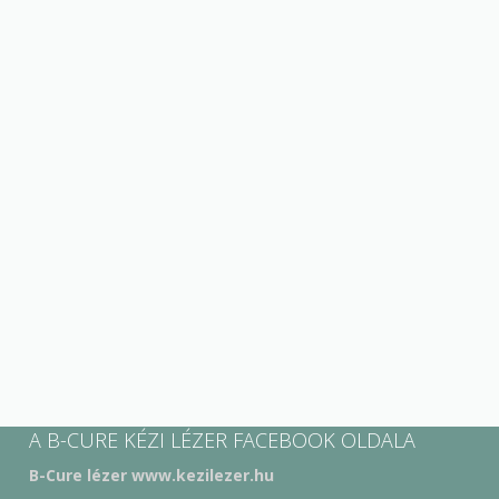
A B-CURE KÉZI LÉZER FACEBOOK OLDALA
B-Cure lézer www.kezilezer.hu