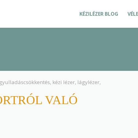
KÉZILÉZER BLOG
VÉL
gyulladáscsökkentés
,
kézi lézer
,
lágylézer
,
ORTRÓL VALÓ