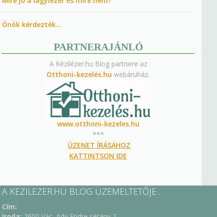
Mire jó a lágylézer és mire nem?
Önök kérdezték…
PARTNERAJÁNLÓ
A Kézilézer.hu Blog partnere az
Otthoni-kezelés.hu
webáruház.
www.otthoni-kezeles.hu
***
ÜZENET ÍRÁSÁHOZ
KATTINTSON IDE
A KEZILEZER.HU BLOG ÜZEMELTETŐJE…
Cím:
Iroda:
2600 Vác, Ady Endre sétány 2.