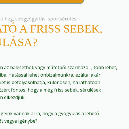
ti heg
,
sebgyógyítás
,
sportsérülés
Ó A FRISS SEBEK,
ULÁSA?
n az balesetből, vagy műtétből származó -, több lehet,
hiba. Hatással lehet önbizalmunkra, ezáltal akár
t is befolyásolhatja, különösen, ha láthatóan
 Ezért fontos, hogy a még friss sebek, sérülések
n elkezdjük.
égeink vannak arra, hogy a gyógyulás a lehető
őt vegye igénybe?