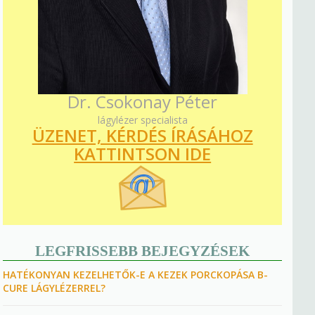
Dr. Csokonay Péter
lágylézer specialista
ÜZENET, KÉRDÉS ÍRÁSÁHOZ
KATTINTSON IDE
LEGFRISSEBB BEJEGYZÉSEK
HATÉKONYAN KEZELHETŐK-E A KEZEK PORCKOPÁSA B-
CURE LÁGYLÉZERREL?