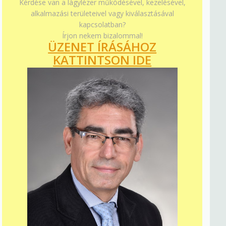
Kérdése van a lágylézer működésével, kezelésével,
alkalmazási területeivel vagy kiválasztásával
kapcsolatban?
Írjon nekem bizalommal!
ÜZENET ÍRÁSÁHOZ
KATTINTSON IDE