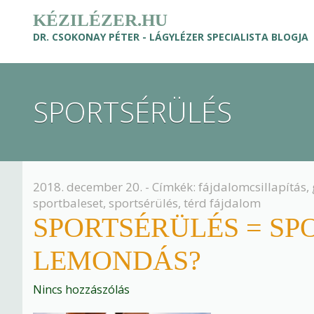
KÉZILÉZER.HU
DR. CSOKONAY PÉTER - LÁGYLÉZER SPECIALISTA BLOGJA
SPORTSÉRÜLÉS
2018. december 20. - Címkék:
fájdalomcsillapítás
,
sportbaleset
,
sportsérülés
,
térd fájdalom
SPORTSÉRÜLÉS = SP
LEMONDÁS?
Nincs hozzászólás