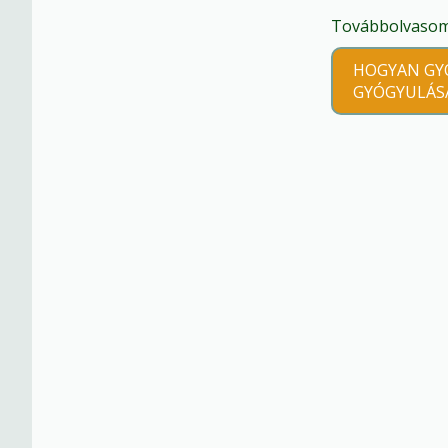
Továbbolvasom 
HOGYAN GYO
GYÓGYULÁS