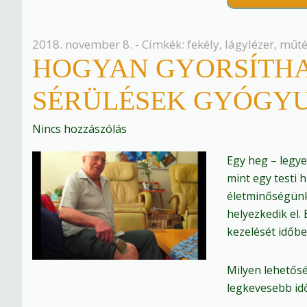
2018. november 8. - Címkék:
fekély
,
lágylézer
,
műté
HOGYAN GYORSÍTHAT
SÉRÜLÉSEK GYÓGY
Nincs hozzászólás
Egy heg – legye
mint egy testi 
életminőségünke
helyezkedik el.
kezelését időbe
Milyen lehetős
legkevesebb id