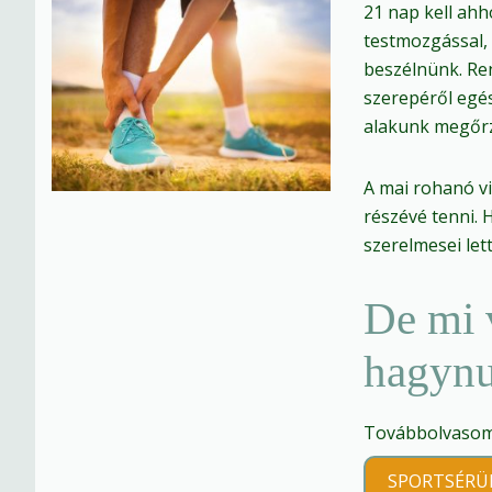
21 nap kell ahh
testmozgással, 
beszélnünk. Ren
szerepéről egé
alakunk megőr
A mai rohanó v
részévé tenni. 
szerelmesei le
De mi 
hagynu
Továbbolvasom 
SPORTSÉRÜ